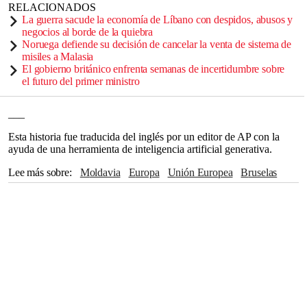
RELACIONADOS
La guerra sacude la economía de Líbano con despidos, abusos y
negocios al borde de la quiebra
Noruega defiende su decisión de cancelar la venta de sistema de
misiles a Malasia
El gobierno británico enfrenta semanas de incertidumbre sobre
el futuro del primer ministro
___
Esta historia fue traducida del inglés por un editor de AP con la
ayuda de una herramienta de inteligencia artificial generativa.
Lee más sobre
Moldavia
Europa
Unión Europea
Bruselas
Estados Unidos
Italia
Albania
Donald Trump
Inglaterra
Austria
Polonia
Dinamarca
República Checa
Bélgica