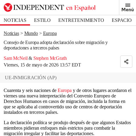
Removed from bookmarks
Menú
Close popover
Bookmark popover
NOTICIAS
ESTILO
ENTRETENIMIENTO
ESPACIO
DEPORTES
Noticias
Mundo
Europa
Consejo de Europa adopta declaración sobre migración y
deportaciones a terceros países
Sam McNeil
&
Stephen McGrath
Viernes, 15 de mayo de 2026 13:57 EDT
UE-INMIGRACIÓN
(
AP
)
Cuarenta y seis naciones de
Europa
y de otros lugares acordaron el
viernes una nueva interpretación del Convenio Europeo de
Derechos Humanos en casos de migración, incluida la forma en
que se aplicaba al controvertido uso de centros de deportación
instalados en terceros países.
La declaración política se produjo después de que algunos Estados
miembros pidieran enfoques más estrictos para combatir la
migración irregular y facilitar las deportaciones.