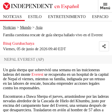
Removed from bookmarks
Menú
Close popover
Bookmark popover
NOTICIAS
ESTILO
ENTRETENIMIENTO
ESPACIO
DEPORTES
Noticias
Mundo
Asia
Familia cuestiona rescate de guía sherpa hallado vivo en el Everest
Binaj Gurubacharya
Viernes, 05 de junio de 2026 09:40 EDT
NEPAL EVEREST
(
AP
)
Un guía sherpa que sobrevivió una semana en las traicioneras
laderas del monte
Everest
se recuperaba en un hospital de la capital
de Nepal el viernes, mientras su familia, indignada por un retraso
en las labores de rescate, buscaba emprender acciones legales
contra los responsables.
Encontraron a Dawa Sherpa el jueves, arrastrándose por las laderas
nevadas alrededor de la Cascada de Hielo del Khumbu, justo por
encima del campamento base del Everest, una semana después de
que desapareciera. Trasladaron en avión al hombre de 57 años a