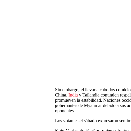
Sin embargo, el llevar a cabo los comic
China,
India
y Tailandia continúen respal
promueven la estabilidad. Naciones occid
gobernantes de Myanmar debido a sus acci
oponentes.
Los votantes el sábado expresaron sentim
Khin Marlar, de 51 años, quien sufragó 