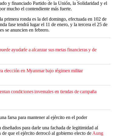
zado y financiado Partido de la Unión, la Solidaridad y el
s por mucho el contendiente más fuerte.
: la primera ronda es la del domingo, efectuada en 102 de
 fase tendrá lugar el 11 de enero, y la tercera el 25 de
les se anuncien en febrero.
uede ayudarle a alcanzar sus metas financieras y de
ra elección en Myanmar bajo régimen militar
entan condiciones invernales en tiendas de campaña
una farsa para mantener al ejército en el poder
n diseñados para darle una fachada de legitimidad al
 de que el ejército derrocó al gobierno electo de
Aung