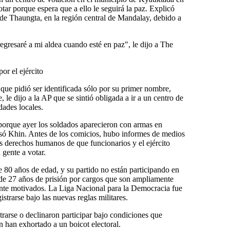
tar porque espera que a ello le seguirá la paz. Explicó
 de Thaungta, en la región central de Mandalay, debido a
egresaré a mi aldea cuando esté en paz", le dijo a The
or el ejército
que pidió ser identificada sólo por su primer nombre,
e, le dijo a la AP que se sintió obligada a ir a un centro de
dades locales.
porque ayer los soldados aparecieron con armas en
esó Khin. Antes de los comicios, hubo informes de medios
s derechos humanos de que funcionarios y el ejército
 gente a votar.
80 años de edad, y su partido no están participando en
de 27 años de prisión por cargos que son ampliamente
nte motivados. La Liga Nacional para la Democracia fue
strarse bajo las nuevas reglas militares.
trarse o declinaron participar bajo condiciones que
n han exhortado a un boicot electoral.