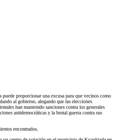
ios puede proporcionar una excusa para que vecinos como
dando al gobierno, alegando que las elecciones
entales han mantenido sanciones contra los generales
ones antidemocráticas y la brutal guerra contra sus
ientos encontrados.
en un centro de votación en el municipio de Kyauktada en