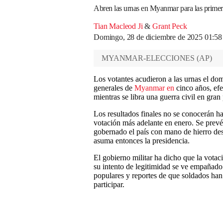
Abren las urnas en Myanmar para las primera
Tian Macleod Ji
&
Grant Peck
Domingo, 28 de diciembre de 2025 01:5
MYANMAR-ELECCIONES
(
AP
)
Los votantes acudieron a las urnas el domi
generales de
Myanmar en
cinco años, efe
mientras se libra una guerra civil en gran 
Los resultados finales no se conocerán h
votación más adelante en enero. Se prev
gobernado el país con mano de hierro desd
asuma entonces la presidencia.
El gobierno militar ha dicho que la votac
su intento de legitimidad se ve empañado 
populares y reportes de que soldados han 
participar.