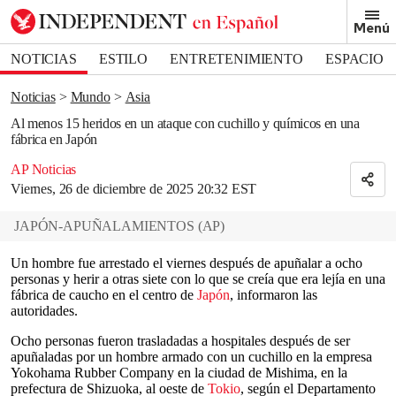
Removed from bookmarks
Menú
Close popover
Bookmark popover
NOTICIAS
ESTILO
ENTRETENIMIENTO
ESPACIO
DEPORTES
Noticias
Mundo
Asia
Al menos 15 heridos en un ataque con cuchillo y químicos en una
fábrica en Japón
AP Noticias
Viernes, 26 de diciembre de 2025 20:32 EST
JAPÓN-APUÑALAMIENTOS
(
AP
)
Un hombre fue arrestado el viernes después de apuñalar a ocho
personas y herir a otras siete con lo que se creía que era lejía en una
fábrica de caucho en el centro de
Japón
, informaron las
autoridades.
Ocho personas fueron trasladadas a hospitales después de ser
apuñaladas por un hombre armado con un cuchillo en la empresa
Yokohama Rubber Company en la ciudad de Mishima, en la
prefectura de Shizuoka, al oeste de
Tokio
, según el Departamento