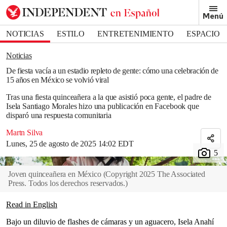
Removed from bookmarks
Menú
Close popover
Bookmark popover
NOTICIAS
ESTILO
ENTRETENIMIENTO
ESPACIO
DEPORTES
Noticias
De fiesta vacía a un estadio repleto de gente: cómo una celebración de
15 años en México se volvió viral
Tras una fiesta quinceañera a la que asistió poca gente, el padre de
Isela Santiago Morales hizo una publicación en Facebook que
disparó una respuesta comunitaria
Martn Silva
Lunes, 25 de agosto de 2025 14:02 EDT
Joven quinceañera en México
(
Copyright 2025 The Associated
Press. Todos los derechos reservados.
)
Read in English
Bajo un diluvio de flashes de cámaras y un aguacero, Isela Anahí