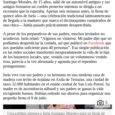
Santiago Morales, de 15 años, salió de un automóvil antiguo y sus
amigos formaron un cordón protector mientras se dirigía a un
escenario que la esperaba. Apenas seis semanas antes, la fiesta de
quince años de Isela —una celebración tradicional latinoamericana
de llegada a la madurez que marca el decimoquinto cumpleaños de
una chica— había pasado prácticamente desapercibida.
A pesar de los preparativos de sus padres, muchos invitados no
acudieron. Isela relató: “Algunos no vinieron. Mi padre dijo que no
podíamos desperdiciar la comida, así que publicó en
Facebook
que
nos quedaba suficiente para 40 personas”. Esa simple publicación
en las redes sociales transformó inesperadamente la vida de la hija
de los basureros locales, que, vestida con un voluminoso vestido
rosa, parecía a la vez abrumada y agotada por el repentino
protagonismo.
Isela vive con sus padres y su hermana en una modesta casa de
madera con techo de hojalata en Axtla de Terrazas, una ciudad de
unos 32.000 habitantes en el estado central de San Luis Potosí. Su
madre es de ascendencia náhuatl y sus padres se ganan la vida
recogiendo basura. Habían estirado sus ahorros para organizar una
pequeña fiesta el 9 de julio.
Una estilista prepara a Isela Santiago Morales para su fiesta de