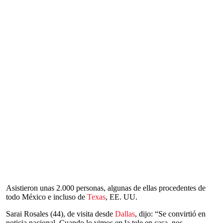
Asistieron unas 2.000 personas, algunas de ellas procedentes de
todo México e incluso de
Texas
, EE. UU.
Sarai Rosales (44), de visita desde
Dallas
, dijo: “Se convirtió en
noticia nacional. Cuando lo vimos en la tele en casa, nos