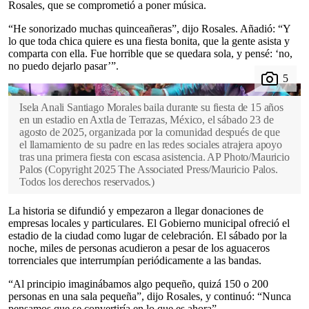
Rosales, que se comprometió a poner música.
“He sonorizado muchas quinceañeras”, dijo Rosales. Añadió: “Y
lo que toda chica quiere es una fiesta bonita, que la gente asista y
comparta con ella. Fue horrible que se quedara sola, y pensé: ‘no,
no puedo dejarlo pasar’”.
Isela Anali Santiago Morales baila durante su fiesta de 15 años
en un estadio en Axtla de Terrazas, México, el sábado 23 de
agosto de 2025, organizada por la comunidad después de que
el llamamiento de su padre en las redes sociales atrajera apoyo
tras una primera fiesta con escasa asistencia. AP Photo/Mauricio
Palos
(
Copyright 2025 The Associated Press/Mauricio Palos.
Todos los derechos reservados.
)
La historia se difundió y empezaron a llegar donaciones de
empresas locales y particulares. El Gobierno municipal ofreció el
estadio de la ciudad como lugar de celebración. El sábado por la
noche, miles de personas acudieron a pesar de los aguaceros
torrenciales que interrumpían periódicamente a las bandas.
“Al principio imaginábamos algo pequeño, quizá 150 o 200
personas en una sala pequeña”, dijo Rosales, y continuó: “Nunca
pensamos que se convertiría en lo que es ahora”.