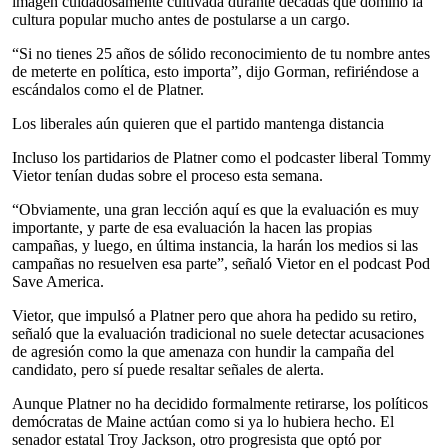
imagen cuidadosamente cultivada durante décadas que dominó la
cultura popular mucho antes de postularse a un cargo.
“Si no tienes 25 años de sólido reconocimiento de tu nombre antes
de meterte en política, esto importa”, dijo Gorman, refiriéndose a
escándalos como el de Platner.
Los liberales aún quieren que el partido mantenga distancia
Incluso los partidarios de Platner como el podcaster liberal Tommy
Vietor tenían dudas sobre el proceso esta semana.
“Obviamente, una gran lección aquí es que la evaluación es muy
importante, y parte de esa evaluación la hacen las propias
campañas, y luego, en última instancia, la harán los medios si las
campañas no resuelven esa parte”, señaló Vietor en el podcast Pod
Save America.
Vietor, que impulsó a Platner pero que ahora ha pedido su retiro,
señaló que la evaluación tradicional no suele detectar acusaciones
de agresión como la que amenaza con hundir la campaña del
candidato, pero sí puede resaltar señales de alerta.
Aunque Platner no ha decidido formalmente retirarse, los políticos
demócratas de Maine actúan como si ya lo hubiera hecho. El
senador estatal Troy Jackson, otro progresista que optó por