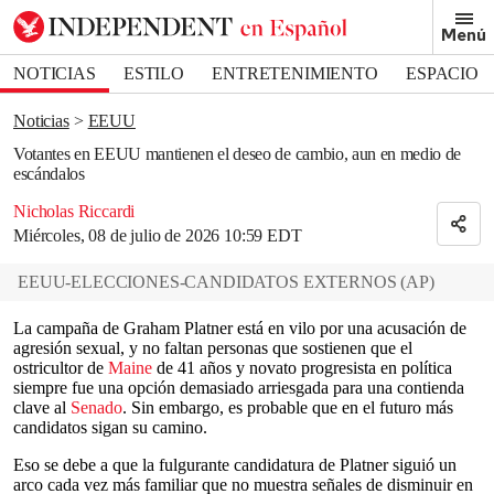
Removed from bookmarks
Menú
Close popover
Bookmark popover
NOTICIAS
ESTILO
ENTRETENIMIENTO
ESPACIO
DEPORTES
Noticias
EEUU
Votantes en EEUU mantienen el deseo de cambio, aun en medio de
escándalos
Nicholas Riccardi
Miércoles, 08 de julio de 2026 10:59 EDT
EEUU-ELECCIONES-CANDIDATOS EXTERNOS
(
AP
)
La campaña de Graham Platner está en vilo por una acusación de
agresión sexual, y no faltan personas que sostienen que el
ostricultor de
Maine
de 41 años y novato progresista en política
siempre fue una opción demasiado arriesgada para una contienda
clave al
Senado
. Sin embargo, es probable que en el futuro más
candidatos sigan su camino.
Eso se debe a que la fulgurante candidatura de Platner siguió un
arco cada vez más familiar que no muestra señales de disminuir en