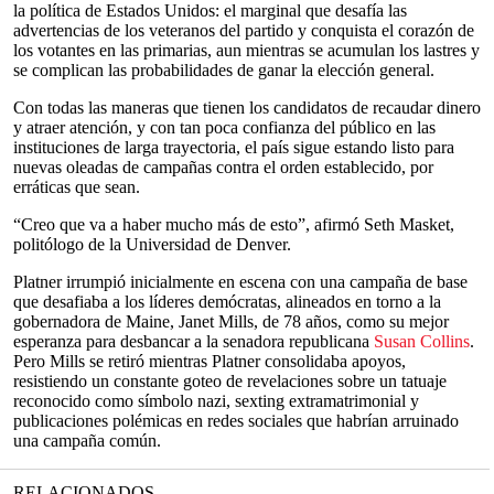
la política de Estados Unidos: el marginal que desafía las
advertencias de los veteranos del partido y conquista el corazón de
los votantes en las primarias, aun mientras se acumulan los lastres y
se complican las probabilidades de ganar la elección general.
Con todas las maneras que tienen los candidatos de recaudar dinero
y atraer atención, y con tan poca confianza del público en las
instituciones de larga trayectoria, el país sigue estando listo para
nuevas oleadas de campañas contra el orden establecido, por
erráticas que sean.
“Creo que va a haber mucho más de esto”, afirmó Seth Masket,
politólogo de la Universidad de Denver.
Platner irrumpió inicialmente en escena con una campaña de base
que desafiaba a los líderes demócratas, alineados en torno a la
gobernadora de Maine, Janet Mills, de 78 años, como su mejor
esperanza para desbancar a la senadora republicana
Susan Collins
.
Pero Mills se retiró mientras Platner consolidaba apoyos,
resistiendo un constante goteo de revelaciones sobre un tatuaje
reconocido como símbolo nazi, sexting extramatrimonial y
publicaciones polémicas en redes sociales que habrían arruinado
una campaña común.
RELACIONADOS