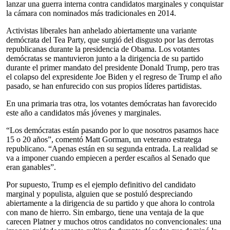
lanzar una guerra interna contra candidatos marginales y conquistar
la cámara con nominados más tradicionales en 2014.
Activistas liberales han anhelado abiertamente una variante
demócrata del Tea Party, que surgió del disgusto por las derrotas
republicanas durante la presidencia de Obama. Los votantes
demócratas se mantuvieron junto a la dirigencia de su partido
durante el primer mandato del presidente Donald Trump, pero tras
el colapso del expresidente Joe Biden y el regreso de Trump el año
pasado, se han enfurecido con sus propios líderes partidistas.
En una primaria tras otra, los votantes demócratas han favorecido
este año a candidatos más jóvenes y marginales.
“Los demócratas están pasando por lo que nosotros pasamos hace
15 o 20 años”, comentó Matt Gorman, un veterano estratega
republicano. “Apenas están en su segunda entrada. La realidad se
va a imponer cuando empiecen a perder escaños al Senado que
eran ganables”.
Por supuesto, Trump es el ejemplo definitivo del candidato
marginal y populista, alguien que se postuló despreciando
abiertamente a la dirigencia de su partido y que ahora lo controla
con mano de hierro. Sin embargo, tiene una ventaja de la que
carecen Platner y muchos otros candidatos no convencionales: una