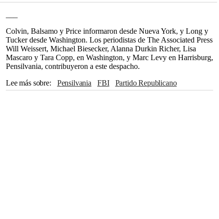
___
Colvin, Balsamo y Price informaron desde Nueva York, y Long y
Tucker desde Washington. Los periodistas de The Associated Press
Will Weissert, Michael Biesecker, Alanna Durkin Richer, Lisa
Mascaro y Tara Copp, en Washington, y Marc Levy en Harrisburg,
Pensilvania, contribuyeron a este despacho.
Lee más sobre
Pensilvania
FBI
Partido Republicano
Convención Nacional Republicana
Joe Biden
Milwaukee
CASA BLANCA
Pittsburgh
The Associated Press
Washington
Ronald Reagan
Chicago
Senado
Nueva York