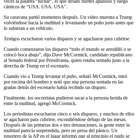
veces la palabra “luchar”, lo que desató fuertes aplausos y luego
cánticos de “USA. USA. USA”.
Su caravana partió momentos después. Un video muestra a Trump
volviéndose hacia la multitud y levantando un puño justo antes que
lo subieran a un vehículo.
Testigos escucharon varios disparos y se agacharon para cubrirse
Cuando comenzaron los disparos “todo el mundo se arrodilló o se
colocó boca abajo”, dijo Dave McCormick, candidato republicano
al Senado federal por Pensilvania, quien estaba sentado justo a la
derecha de Trump en el escenario.
Cuando vio a Trump levantar el puño, señaló McCormick, miró
por encima del hombro y notó que una persona sentada en las
gradas detrás del escenario había recibido un disparo.
Finalmente, los socorristas pudieron sacar a la persona herida de
entre la multitud, agregó McCormick.
Los periodistas escucharon cinco o seis disparos, y muchos de ellos
se agacharon para cubrirse, escondiéndose debajo de las mesas.
Después de las primeras dos o tres detonaciones, la gente entre la
multitud parecía sorprendida, pero no presa del pánico. Un
reportero de la AP en el lugar informó que al principio el ruido se