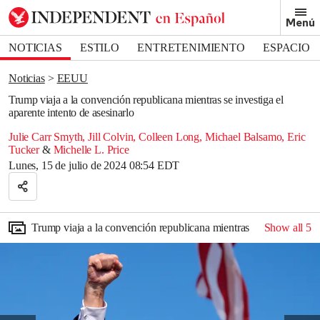
Removed from bookmarks
Menú
Close popover
Bookmark popover
NOTICIAS
ESTILO
ENTRETENIMIENTO
ESPACIO
DEPORTES
Noticias
EEUU
Trump viaja a la convención republicana mientras se investiga el
aparente intento de asesinarlo
Julie Carr Smyth
,
Jill Colvin
,
Colleen Long
,
Michael Balsamo
,
Eric
Tucker
&
Michelle L. Price
Lunes, 15 de julio de 2024 08:54 EDT
Trump viaja a la convención republicana mientras se investiga el a
Show all
5