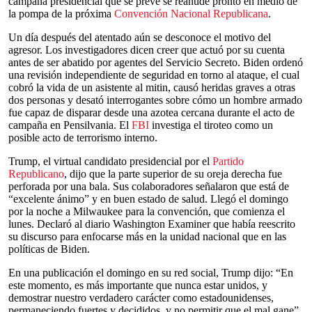
campaña presidencial que se prevé se reanude pronto en medio de
la pompa de la próxima
Convención Nacional Republicana
.
Un día después del atentado aún se desconoce el motivo del
agresor. Los investigadores dicen creer que actuó por su cuenta
antes de ser abatido por agentes del Servicio Secreto. Biden ordenó
una revisión independiente de seguridad en torno al ataque, el cual
cobró la vida de un asistente al mitin, causó heridas graves a otras
dos personas y desató interrogantes sobre cómo un hombre armado
fue capaz de disparar desde una azotea cercana durante el acto de
campaña en Pensilvania. El
FBI
investiga el tiroteo como un
posible acto de terrorismo interno.
Trump, el virtual candidato presidencial por el
Partido
Republicano
, dijo que la parte superior de su oreja derecha fue
perforada por una bala. Sus colaboradores señalaron que está de
“excelente ánimo” y en buen estado de salud. Llegó el domingo
por la noche a Milwaukee para la convención, que comienza el
lunes. Declaró al diario Washington Examiner que había reescrito
su discurso para enfocarse más en la unidad nacional que en las
políticas de Biden.
En una publicación el domingo en su red social, Trump dijo: “En
este momento, es más importante que nunca estar unidos, y
demostrar nuestro verdadero carácter como estadounidenses,
permaneciendo fuertes y decididos, y no permitir que el mal gane”.