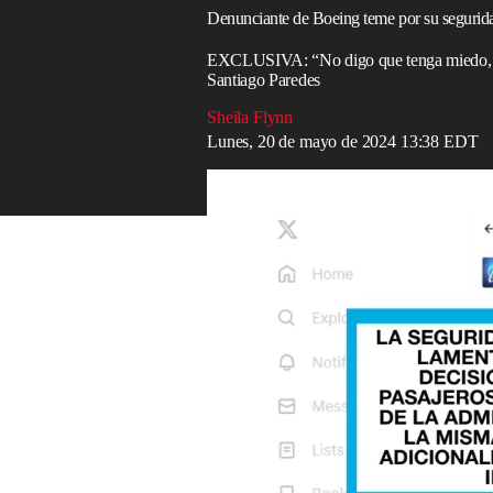
Denunciante de Boeing teme por su segurida
EXCLUSIVA: “No digo que tenga miedo, pero
Santiago Paredes
Sheila Flynn
Lunes, 20 de mayo de 2024 13:38 EDT
Administración Federal de Aviación ord
Read in English
El último denunciante de Spirit AeroSyste
dos denunciantes que murieron poco des
de
Boeing
, pero admitió que sigue al pen
Santiago Paredes, de 40 años, habló en 
celebración de la vida de su antiguo com
Dean, quien falleció el 30 de abril a los
falleció semanas después de que otro den
Cuando se le preguntó por los rumores sob
denuncia, Paredes contestó: “No creo”.