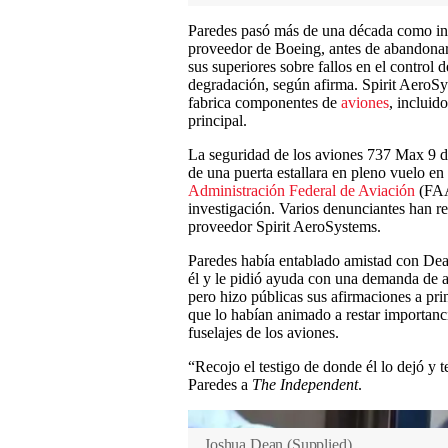
Paredes pasó más de una década como ins
proveedor de Boeing, antes de abandonar 
sus superiores sobre fallos en el control
degradación, según afirma. Spirit AeroS
fabrica componentes de
aviones
, incluid
principal.
La seguridad de los aviones 737 Max 9 de
de una puerta estallara en pleno vuelo en
Administración Federal de Aviación
(FAA
investigación. Varios denunciantes han r
proveedor Spirit AeroSystems.
Paredes había entablado amistad con Dean
él y le pidió ayuda con una demanda de a
pero hizo públicas sus afirmaciones a pri
que lo habían animado a restar importanci
fuselajes de los aviones.
“Recojo el testigo de donde él lo dejó y t
Paredes a
The Independent
.
Joshua Dean
(
Supplied
)