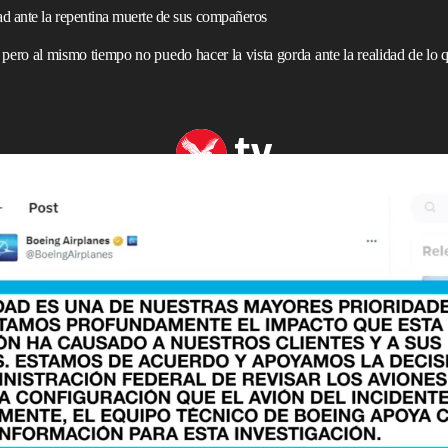
d ante la repentina muerte de sus compañeros
 al mismo tiempo no puedo hacer la vista gorda ante la realidad de lo qu
ena inspección de aviones Boeing MAX 9
ms descartó las teorías de conspiración sobre los otros
pués de denunciar problemas de seguridad en proveedores
diente de su propia seguridad.
exclusiva con
The Independent
justo antes de asistir a la
pañero de trabajo, amigo y colega denunciante Joshua
 45 años tras luchar contra una enfermedad repentina. Dean
unciante de Boeing, John Barnett, se suicidara en marzo.
re si les había ocurrido algo nefasto después de hacer la