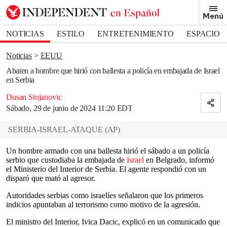
Removed from bookmarks
Menú
Close popover
Bookmark popover
NOTICIAS
ESTILO
ENTRETENIMIENTO
ESPACIO
DEPORTES
Noticias
EEUU
Abaten a hombre que hirió con ballesta a policía en embajada de Israel
en Serbia
Dusan Stojanovic
Sábado, 29 de junio de 2024 11:20 EDT
SERBIA-ISRAEL-ATAQUE
(
AP
)
Un hombre armado con una ballesta hirió el sábado a un policía
serbio que custodiaba la embajada de
Israel
en Belgrado, informó
el Ministerio del Interior de Serbia. El agente respondió con un
disparó que mató al agresor.
Autoridades serbias como israelíes señalaron que los primeros
indicios apuntaban al terrorismo como motivo de la agresión.
El ministro del Interior, Ivica Dacic, explicó en un comunicado que