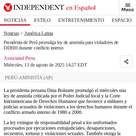
Removed from bookmarks
Menú
Close popover
Bookmark popover
NOTICIAS
ESTILO
ENTRETENIMIENTO
ESPACIO
DEPORTES
Noticias
América Latina
Presidenta de Perú promulga ley de amnistía para violadores de
DDHH durante conflicto interno
Associated Press
Miércoles, 13 de agosto de 2025 14:27 EDT
PERÚ-AMNISTÍA
(
AP
)
La presidenta peruana Dina Boluarte promulgó el miércoles una
ley de amnistía criticada por el Poder Judicial local y la Corte
Interamericana de Derechos Humanos que favorece a militares y
policías acusados de violaciones a los derechos humanos durante el
conflicto armado interno de 1980 a 2000.
La ley extingue de responsabilidad penal a los uniformados
procesados por ejecuciones extrajudiciales, desapariciones,
secuestros, torturas y violaciones sexuales. También otorga la