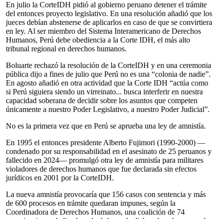
En julio la CorteIDH pidió al gobierno peruano detener el trámite
del entonces proyecto legislativo. En una resolución añadió que los
jueces debían abstenerse de aplicarlos en caso de que se convirtiera
en ley. Al ser miembro del Sistema Interamericano de Derechos
Humanos, Perú debe obediencia a la Corte IDH, el más alto
tribunal regional en derechos humanos.
Boluarte rechazó la resolución de la CorteIDH y en una ceremonia
pública dijo a fines de julio que Perú no es una “colonia de nadie”.
En agosto añadió en otra actividad que la Corte IDH “actúa como
si Perú siguiera siendo un virreinato... busca interferir en nuestra
capacidad soberana de decidir sobre los asuntos que competen
únicamente a nuestro Poder Legislativo, a nuestro Poder Judicial”.
No es la primera vez que en Perú se aprueba una ley de amnistía.
En 1995 el entonces presidente Alberto Fujimori (1990-2000) —
condenado por su responsabilidad en el asesinato de 25 peruanos y
fallecido en 2024— promulgó otra ley de amnistía para militares
violadores de derechos humanos que fue declarada sin efectos
jurídicos en 2001 por la CorteIDH.
La nueva amnistía provocaría que 156 casos con sentencia y más
de 600 procesos en trámite quedaran impunes, según la
Coordinadora de Derechos Humanos, una coalición de 74