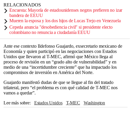
RELACIONADOS
Encuesta: Mayoría de estadounidenses negros prefieren no izar
bandera de EEUU
Mueren la esposa y los dos hijos de Lucas Trejo en Venezuela
Cepeda anuncia "desobediencia civil" si presidente electo
colombiano no renuncia a ciudadanía EEUU
Ante ese contexto Ildefonso Guajardo, exsecretario mexicano de
Economía y quien participó en las negociaciones con Estados
Unidos que llevaron al T-MEC, afirmó que México llega al
proceso de revisión en un “grado alto de vulnerabilidad” y en
medio de una “incertidumbre creciente” que ha impactado los
compromisos de inversión en América del Norte.
Guajardo manifestó dudas de que se llegue al fin del tratado
trilateral, pero “el problema es con qué calidad de T-MEC nos
vamos a quedar”.
Lee más sobre
Estados Unidos
T-MEC
Washington
Claudia Sheinbaum
México
Canadá
Economía
Chihuahua
CIA
América del Norte
Sinaloa
Nueva York