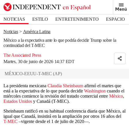
Removed from bookmarks
Menú
Close popover
Bookmark popover
NOTICIAS
ESTILO
ENTRETENIMIENTO
ESPACIO
DEPORTES
Noticias
América Latina
México a la expectativa ante lo que podría decidir Trump sobre la
continuidad del T-MEC
The Associated Press
Martes, 30 de junio de 2026 14:37 EDT
MÉXICO-EEUU-T-MEC
(
AP
)
La presidenta mexicana
Claudia Sheinbaum
afirmó el martes que
está a la expectativa de lo que pueda decidir
Washington
cuando el
miércoles comience la revisión del tratado comercial entre
México
,
Estados Unidos
y Canadá (T-MEC).
Sheinbaum ratificó en su habitual conferencia diaria que México, al
igual que Canadá, insistirá en la ampliación por otros 16 años del
T-MEC
–vigente desde el 1 de julio de 2020—.