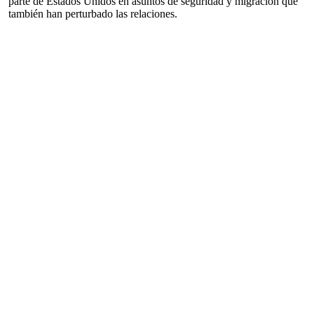
parte de Estados Unidos en asuntos de seguridad y migración que
también han perturbado las relaciones.