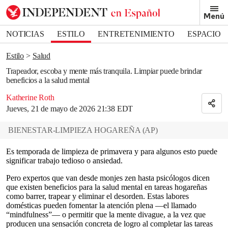
Removed from bookmarks
Menú
Close popover
Bookmark popover
NOTICIAS
ESTILO
ENTRETENIMIENTO
ESPACIO
DEPORTES
Estilo
Salud
Trapeador, escoba y mente más tranquila. Limpiar puede brindar
beneficios a la salud mental
Katherine Roth
Jueves, 21 de mayo de 2026 21:38 EDT
BIENESTAR-LIMPIEZA HOGAREÑA
(
AP
)
Es temporada de limpieza de primavera y para algunos esto puede
significar trabajo tedioso o ansiedad.
Pero expertos que van desde monjes zen hasta psicólogos dicen
que existen beneficios para la salud mental en tareas hogareñas
como barrer, trapear y eliminar el desorden. Estas labores
domésticas pueden fomentar la atención plena —el llamado
“mindfulness”— o permitir que la mente divague, a la vez que
producen una sensación concreta de logro al completar las tareas