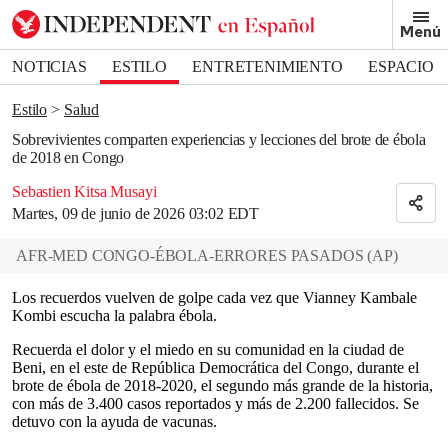
Removed from bookmarks
Menú
Close popover
Bookmark popover
NOTICIAS
ESTILO
ENTRETENIMIENTO
ESPACIO
DEPORTES
Estilo
Salud
Sobrevivientes comparten experiencias y lecciones del brote de ébola
de 2018 en Congo
Sebastien Kitsa Musayi
Martes, 09 de junio de 2026 03:02 EDT
AFR-MED CONGO-ÉBOLA-ERRORES PASADOS
(
AP
)
Los recuerdos vuelven de golpe cada vez que Vianney Kambale
Kombi escucha la palabra ébola.
Recuerda el dolor y el miedo en su comunidad en la ciudad de
Beni, en el este de República Democrática del Congo, durante el
brote de ébola de 2018-2020, el segundo más grande de la historia,
con más de 3.400 casos reportados y más de 2.200 fallecidos. Se
detuvo con la ayuda de vacunas.