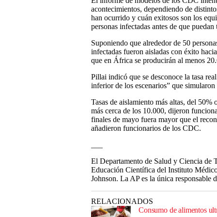
El informe de modelos de los CDC intent
acontecimientos, dependiendo de distintos
han ocurrido y cuán exitosos son los equip
personas infectadas antes de que puedan tr
Suponiendo que alrededor de 50 personas
infectadas fueron aisladas con éxito haci
que en África se producirán al menos 20.
Pillai indicó que se desconoce la tasa rea
inferior de los escenarios” que simularo
Tasas de aislamiento más altas, del 50% 
más cerca de los 10.000, dijeron funcion
finales de mayo fuera mayor que el recon
añadieron funcionarios de los CDC.
___
El Departamento de Salud y Ciencia de 
Educación Científica del Instituto Méd
Johnson. La AP es la única responsable d
RELACIONADOS
Consumo de alimentos ult