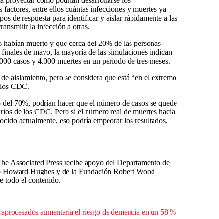
a proyectar cómo podrían desarrollarse los
 factores, entre ellos cuántas infecciones y muertes ya
os de respuesta para identificar y aislar rápidamente a las
ansmitir la infección a otras.
 habían muerto y que cerca del 20% de las personas
a finales de mayo, la mayoría de las simulaciones indican
000 casos y 4.000 muertes en un periodo de tres meses.
l de aislamiento, pero se considera que está “en el extremo
n los CDC.
o del 70%, podrían hacer que el número de casos se quede
arios de los CDC. Pero si el número real de muertes hacia
ocido actualmente, eso podría empeorar los resultados,
The Associated Press recibe apoyo del Departamento de
ico Howard Hughes y de la Fundación Robert Wood
e todo el contenido.
raprocesados aumentaría el riesgo de demencia en un 58 %