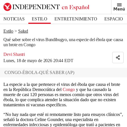
Removed from bookmarks
Menú
Close popover
Bookmark popover
NOTICIAS
ESTILO
ENTRETENIMIENTO
ESPACIO
DEPORTES
Estilo
Salud
Qué saber sobre el virus Bundibugyo, una especie del ébola que causa
un brote en Congo
Devi Shastri
Lunes, 18 de mayo de 2026 20:44 EDT
CONGO-ÉBOLA-QUÉ SABER
(
AP
)
La especie a la que pertenece el virus del ébola que causa el brote
en la República Democrática del
Congo
y que ha causado la
muerte de casi 120 personas es menos común que otros virus del
ébola, lo que complica atender la situación dado que no existen
tratamientos ni vacunas específicos.
“No hay nada que esté ni remotamente listo para ensayos clínicos”,
señaló la doctora Celine Gounder, una especialista en
enfermedades infecciosas y epidemióloga que trató a pacientes en