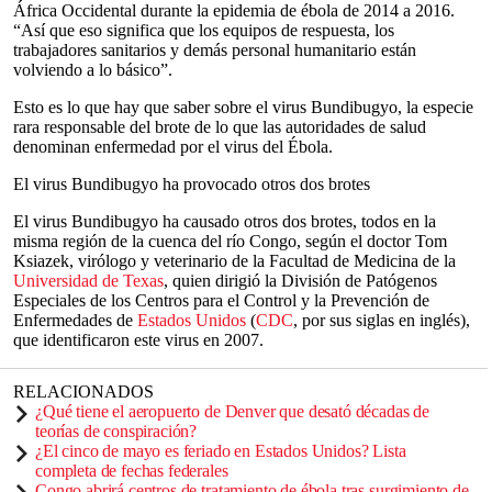
África Occidental durante la epidemia de ébola de 2014 a 2016.
“Así que eso significa que los equipos de respuesta, los
trabajadores sanitarios y demás personal humanitario están
volviendo a lo básico”.
Esto es lo que hay que saber sobre el virus Bundibugyo, la especie
rara responsable del brote de lo que las autoridades de salud
denominan enfermedad por el virus del Ébola.
El virus Bundibugyo ha provocado otros dos brotes
El virus Bundibugyo ha causado otros dos brotes, todos en la
misma región de la cuenca del río Congo, según el doctor Tom
Ksiazek, virólogo y veterinario de la Facultad de Medicina de la
Universidad de Texas
, quien dirigió la División de Patógenos
Especiales de los Centros para el Control y la Prevención de
Enfermedades de
Estados Unidos
(
CDC
, por sus siglas en inglés),
que identificaron este virus en 2007.
RELACIONADOS
¿Qué tiene el aeropuerto de Denver que desató décadas de
teorías de conspiración?
¿El cinco de mayo es feriado en Estados Unidos? Lista
completa de fechas federales
Congo abrirá centros de tratamiento de ébola tras surgimiento de