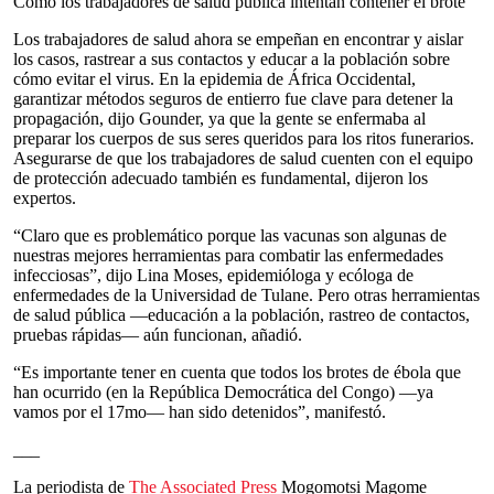
Cómo los trabajadores de salud pública intentan contener el brote
Los trabajadores de salud ahora se empeñan en encontrar y aislar
los casos, rastrear a sus contactos y educar a la población sobre
cómo evitar el virus. En la epidemia de África Occidental,
garantizar métodos seguros de entierro fue clave para detener la
propagación, dijo Gounder, ya que la gente se enfermaba al
preparar los cuerpos de sus seres queridos para los ritos funerarios.
Asegurarse de que los trabajadores de salud cuenten con el equipo
de protección adecuado también es fundamental, dijeron los
expertos.
“Claro que es problemático porque las vacunas son algunas de
nuestras mejores herramientas para combatir las enfermedades
infecciosas”, dijo Lina Moses, epidemióloga y ecóloga de
enfermedades de la Universidad de Tulane. Pero otras herramientas
de salud pública —educación a la población, rastreo de contactos,
pruebas rápidas— aún funcionan, añadió.
“Es importante tener en cuenta que todos los brotes de ébola que
han ocurrido (en la República Democrática del Congo) —ya
vamos por el 17mo— han sido detenidos”, manifestó.
___
La periodista de
The Associated Press
Mogomotsi Magome