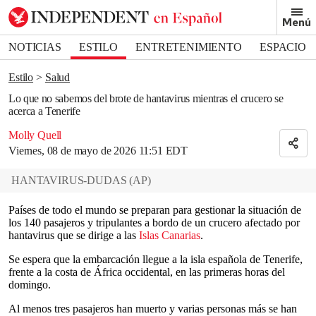
Removed from bookmarks
Menú
Close popover
Bookmark popover
NOTICIAS
ESTILO
ENTRETENIMIENTO
ESPACIO
DEPORTES
Estilo
Salud
Lo que no sabemos del brote de hantavirus mientras el crucero se
acerca a Tenerife
Molly Quell
Viernes, 08 de mayo de 2026 11:51 EDT
HANTAVIRUS-DUDAS
(
AP
)
Países de todo el mundo se preparan para gestionar la situación de
los 140 pasajeros y tripulantes a bordo de un crucero afectado por
hantavirus que se dirige a las
Islas Canarias
.
Se espera que la embarcación llegue a la isla española de Tenerife,
frente a la costa de África occidental, en las primeras horas del
domingo.
Al menos tres pasajeros han muerto y varias personas más se han