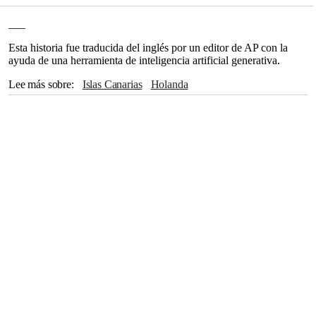
___
Esta historia fue traducida del inglés por un editor de AP con la
ayuda de una herramienta de inteligencia artificial generativa.
Lee más sobre
Islas Canarias
Holanda
Organización Mundial de la Salud
Reino Unido
Argentina
Estados Unidos
The Associated Press
Ámsterdam