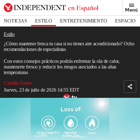
Removed from bookmarks
Menú
Close popover
Bookmark popover
NOTICIAS
ESTILO
ENTRETENIMIENTO
ESPACIO
DEPORTES
Estilo
¿Cómo mantener fresca tu casa si no tienes aire acondicionado? Ocho
recomendaciones de especialistas
Con estos consejos prácticos podrás enfrentar la ola de calor,
mantenerte fresco y reducir los riesgos asociados a las altas
temperaturas
Camilla Foster
Jueves, 23 de julio de 2026 14:55 EDT
El Servicio Meteorológico emite alerta roja por condiciones extremas
en zonas de Inglaterra y Gales
Read in English
Con las
temperaturas disparadas
, muchos hogares enfrentan
el reto