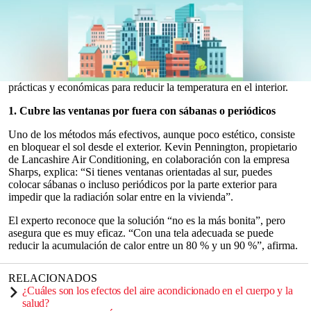
de mantenerse frescos sin la comodidad del
aire acondicionado
.
Cada
ola de calor
provoca la búsqueda de soluciones para
sobrellevar las noches sofocantes y trabajar o descansar con mayor
comodidad.
Aunque convertir la casa en un refugio contra el
calor
puede
parecer complicado, los expertos recomiendan varias estrategias
0
prácticas y económicas para reducir la temperatura en el interior.
seconds
of
1. Cubre las ventanas por fuera con sábanas o periódicos
0
seconds
Uno de los métodos más efectivos, aunque poco estético, consiste
en bloquear el sol desde el exterior. Kevin Pennington, propietario
de Lancashire Air Conditioning, en colaboración con la empresa
Sharps, explica: “Si tienes ventanas orientadas al sur, puedes
colocar sábanas o incluso periódicos por la parte exterior para
impedir que la radiación solar entre en la vivienda”.
El experto reconoce que la solución “no es la más bonita”, pero
asegura que es muy eficaz. “Con una tela adecuada se puede
reducir la acumulación de calor entre un 80 % y un 90 %”, afirma.
RELACIONADOS
¿Cuáles son los efectos del aire acondicionado en el cuerpo y la
salud?