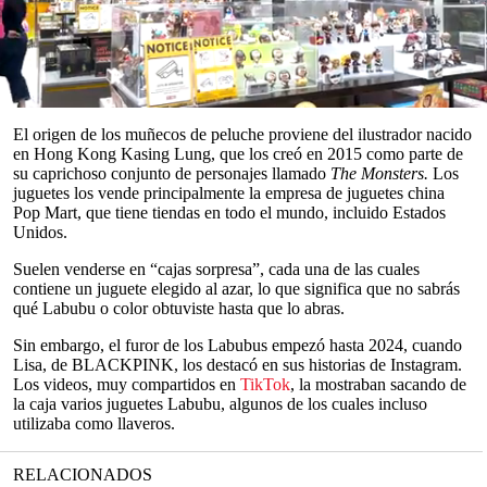
mundo: los muñecos Labubu.
Los peluches tienen rasgos extraños, como una sonrisa traviesa de
dientes serrados y ojos enormes y redondos. Con sus orejas
puntiagudas y sus diminutas manos y pies de plástico, los Labubus
son adorados por su estética de “ternura horrorosa”.
0
seconds
El origen de los muñecos de peluche proviene del ilustrador nacido
of
en Hong Kong Kasing Lung, que los creó en 2015 como parte de
0
su caprichoso conjunto de personajes llamado
The Monsters.
Los
seconds
juguetes los vende principalmente la empresa de juguetes china
Pop Mart, que tiene tiendas en todo el mundo, incluido Estados
Unidos.
Suelen venderse en “cajas sorpresa”, cada una de las cuales
contiene un juguete elegido al azar, lo que significa que no sabrás
qué Labubu o color obtuviste hasta que lo abras.
Sin embargo, el furor de los Labubus empezó hasta 2024, cuando
Lisa, de BLACKPINK, los destacó en sus historias de Instagram.
Los videos, muy compartidos en
TikTok
, la mostraban sacando de
la caja varios juguetes Labubu, algunos de los cuales incluso
utilizaba como llaveros.
RELACIONADOS