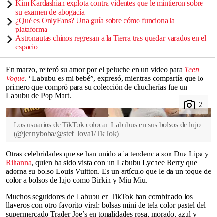
Kim Kardashian explota contra videntes que le mintieron sobre
su examen de abogacía
¿Qué es OnlyFans? Una guía sobre cómo funciona la
plataforma
Astronautas chinos regresan a la Tierra tras quedar varados en el
espacio
En marzo, reiteró su amor por el peluche en un video para
Teen
Vogue
. “Labubu es mi bebé”, expresó, mientras compartía que lo
primero que compró para su colección de chucherías fue un
Labubu de Pop Mart.
Los usuarios de TikTok colocan Labubus en sus bolsos de lujo
(
@jennyboba/@stef_lova1/TkTok
)
Otras celebridades que se han unido a la tendencia son Dua Lipa y
Rihanna
, quien ha sido vista con un Labubu Lychee Berry que
adorna su bolso Louis Vuitton. Es un artículo que le da un toque de
color a bolsos de lujo como Birkin y Miu Miu.
Muchos seguidores de Labubu en TikTok han combinado los
llaveros con otro favorito viral: bolsas mini de tela color pastel del
supermercado Trader Joe’s en tonalidades rosa, morado, azul y