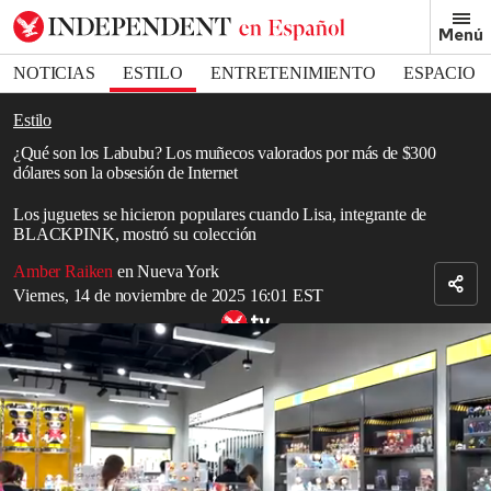
Removed from bookmarks
Menú
Close popover
Bookmark popover
NOTICIAS
ESTILO
ENTRETENIMIENTO
ESPACIO
DEPORTES
Estilo
¿Qué son los Labubu? Los muñecos valorados por más de $300
dólares son la obsesión de Internet
Los juguetes se hicieron populares cuando Lisa, integrante de
BLACKPINK, mostró su colección
Amber Raiken
en Nueva York
Viernes, 14 de noviembre de 2025 16:01 EST
Relacionado: Se dispara la demanda de llaveros de Pop Mart
después de que Lisa, de BLACKPINK, posara con el juguete
Read in English
Olvídate de los Beanie Babies y los Squishmallows, hay un nuevo
artículo de colección que cautiva a niños y adultos de todo el