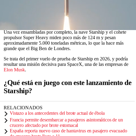
utilizar el vehículo en el transporte de astronautas a la
Luna
.
Este vuelo marca el primer lanzamiento de la versión 3 de Starship,
que supera a su predecesora para convertirse en el cohete más
grande y potente jamás construido.
0
Una vez ensambladas por completo, la nave Starship y el cohete
seconds
propulsor Super Heavy miden poco más de 124 m y pesan
of
aproximadamente 5.000 toneladas métricas, lo que la hace más
0
grande que el Big Ben de Londres.
seconds
Se trata del primer vuelo de prueba de Starship en 2026, y podría
resultar una misión decisiva para SpaceX, una de las empresas de
Elon Musk
.
¿Qué está en juego con este lanzamiento de
Starship?
RELACIONADOS
Vistazo a los antecedentes del brote actual de ébola
Francia permite desembarcar a pasajeros asintomáticos de un
crucero afectado por brote estomacal
España reporta nuevo caso de hantavirus en pasajero evacuado