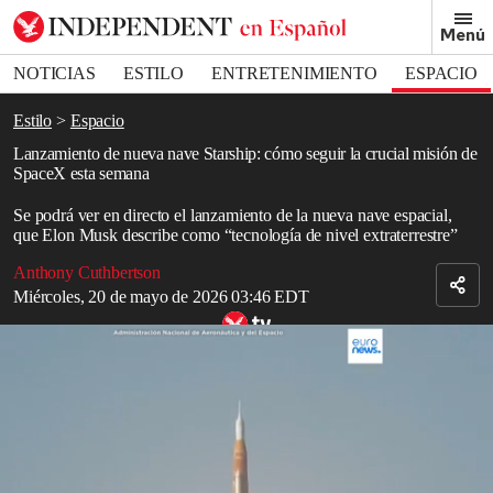
Removed from bookmarks
Menú
Close popover
Bookmark popover
NOTICIAS
ESTILO
ENTRETENIMIENTO
ESPACIO
DEPORTES
Estilo
Espacio
Lanzamiento de nueva nave Starship: cómo seguir la crucial misión de
SpaceX esta semana
Se podrá ver en directo el lanzamiento de la nueva nave espacial,
que Elon Musk describe como “tecnología de nivel extraterrestre”
Anthony Cuthbertson
Miércoles, 20 de mayo de 2026 03:46 EDT
"Majestuoso": La tripulación de Artemis II relata su histórico viaje
lunar
Read in English
SpaceX
se prepara para lanzar esta semana el nuevo modelo de su
cohete
Starship
, tan solo dos años antes de la misión prevista para