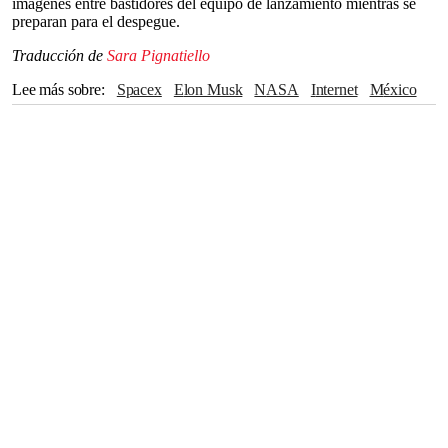
imágenes entre bastidores del equipo de lanzamiento mientras se
preparan para el despegue.
Traducción de
Sara Pignatiello
Lee más sobre
spacex
Elon Musk
NASA
Internet
México
España
Texas
Plan Artemis
Luna
Starship