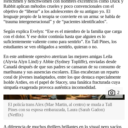
Henchmen y henchwomen con nombres excéntricos como Duck y
Rabbit aplican métodos crueles y poco convencionales con el
objetivo de “liberar” a los adolescentes de su antiguo yo. El
lenguaje propio de la terapia se convierte en un arma: se habla de
“trauma intergeneracional” y de “pacientes identificados”.
Según explica Evelyn: “Ese es el miembro de la familia que carga
con el dolor. Y ese dolor continúa hasta que alguien es lo
suficientemente valiente como para sentirlo”. En Tall Pines, los
estudiantes se ven obligados a sentirlo, quieran o no.
En este ambiente opresivo aterrizan las mejores amigas Leila
(Alyvia Alyn Lind) y Abbie (Sydney Topliffe), enviadas desde
Canadá después de que sus padres se cansaran de su consumo de
marihuana y sus ausencias escolares. Ellas encabezan un reparto
coral de jóvenes inadaptados, entre los que destaca especialmente
Isolde Ardies, en el papel de Stacey, una fanática fracturada cuya
simpatía exagerada provoca auténtica incomodidad.
El policía trans Alex (Mae Martin, al centro) se muda a Tall
Pines con su esposa embarazada, Laura (Sarah Gadon)
(
Netflix
)
A diferencia de muchos thrillers brillantes en lo visual pero vacíos