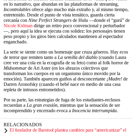
en lo narrativo, que abundan en las plataformas de streaming,
Incontrolables
ofrece algo mucho más extraño y, al mismo tiempo,
entretenido. Desde el punto de vista temático, guarda cierta
cercanía con
Nine Perfect Strangers
de Hulu —donde el “gurú” de
Nicole Kidman
dirige un retiro poco convencional y perturbador
—, pero aquí la idea se ejecuta con solidez: los personajes tienen
peso propio y los giros bien calculados mantienen al espectador
enganchado.
La serie se siente como un homenaje que cruza géneros. Hay ecos
de terror que remiten tanto a
La semilla del diablo
(cuando Laura
cree ver una cola en la ecografía de su feto) como al folk horror de
Midsommar
de Ari Aster (en los abrazos colectivos que
transforman los cuerpos en un organismo único movido por la
emoción). También aparecen guiños al desconcertante
¡Madre!
de
Darren Aronofsky (cuando el bebé nace en medio de una casa
repleta de intrusos entrometidos).
Por su parte, las estrategias de fuga de los estudiantes-reclusos
recuerdan a
La gran evasión
, mientras que la sensación de ser
incomprendido y encerrado evoca a
Inocencia interrumpida
.
RELACIONADOS
El fundador de Barstool plantea cambios para “americanizar” el