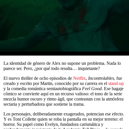
Read in English
Tall Pines, en apariencia, es la comunidad progresista perfecta.
Cuando Alex Dempsey (Mae Martin), un policía trans, se muda al
remoto Vermont con su esposa embarazada, Laura (Sarah Gadon),
nadie se inmuta. Su nuevo compañero en la policía local incluso le
asegura que será aceptado como uno más, lo cual resulta cierto.
Hay mercadillos donde se venden conservas caseras, sesiones de
yoga al aire libre y hasta una canasta de bienvenida en la casa de
ensueño (y misteriosamente sin renta) en la que inician su nueva
vida.
0
seconds
La identidad de género de Alex no supone un problema. Nada lo
of
parece ser. Pero, ¿por qué todo resulta… inquietante?
0
seconds
El nuevo thriller de ocho episodios de
Netflix
,
Incontrolables
, fue
creado y escrito por Martin, conocido por su carrera en el
stand-up
y la comedia romántica semiautobiográfica
Feel Good
. Ese bagaje
cómico se convierte aquí en un recurso valioso: el tono de la serie
mezcla humor oscuro y ritmo ágil, que contrastan con la atmósfera
sectaria y perturbadora que sostiene la trama.
Los personajes, deliberadamente exagerados, potencian ese efecto.
Y es Toni Collette quien se roba la pantalla en su mejor terreno: el
horror. Su papel como Evelyn, fundadora carismática y