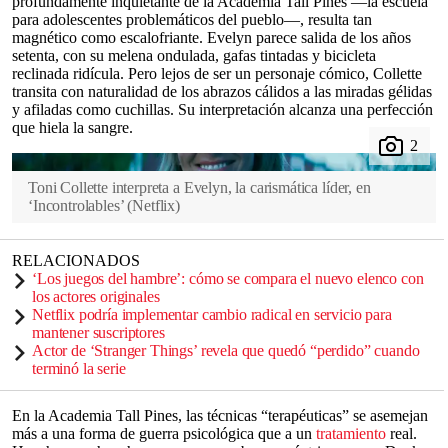
profundamente inquietante de la Academia Tall Pines —la escuela
para adolescentes problemáticos del pueblo—, resulta tan
magnético como escalofriante. Evelyn parece salida de los años
setenta, con su melena ondulada, gafas tintadas y bicicleta
reclinada ridícula. Pero lejos de ser un personaje cómico, Collette
transita con naturalidad de los abrazos cálidos a las miradas gélidas
y afiladas como cuchillas. Su interpretación alcanza una perfección
que hiela la sangre.
Toni Collette interpreta a Evelyn, la carismática líder, en
‘Incontrolables’
(
Netflix
)
RELACIONADOS
‘Los juegos del hambre’: cómo se compara el nuevo elenco con
los actores originales
Netflix podría implementar cambio radical en servicio para
mantener suscriptores
Actor de ‘Stranger Things’ revela que quedó “perdido” cuando
terminó la serie
En la Academia Tall Pines, las técnicas “terapéuticas” se asemejan
más a una forma de guerra psicológica que a un
tratamiento
real.