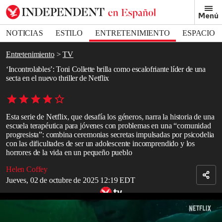
Removed from bookmarks
Menú
Close popover
Bookmark popover
NOTICIAS
ESTILO
ENTRETENIMIENTO
ESPACIO
DEPORTES
Entretenimiento
TV
‘Incontrolables’: Toni Collette brilla como escalofriante líder de una
secta en el nuevo thriller de Netflix
Esta serie de Netflix, que desafía los géneros, narra la historia de una
escuela terapéutica para jóvenes con problemas en una “comunidad
progresista”: combina ceremonias secretas impulsadas por psicodelia
con las dificultades de ser un adolescente incomprendido y los
horrores de la vida en un pequeño pueblo
Helen Coffey
Jueves, 02 de octubre de 2025 12:19 EDT
Tráiler de ‘Incontrolables’