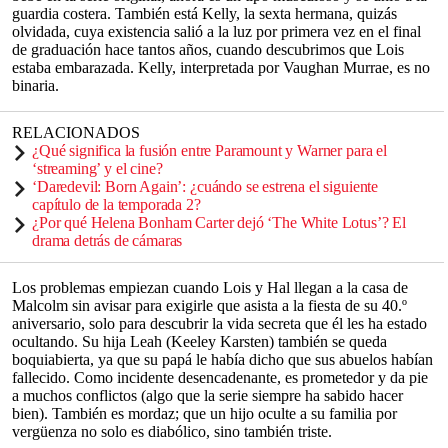
guardia costera. También está Kelly, la sexta hermana, quizás
olvidada, cuya existencia salió a la luz por primera vez en el final
de graduación hace tantos años, cuando descubrimos que Lois
estaba embarazada. Kelly, interpretada por Vaughan Murrae, es no
binaria.
RELACIONADOS
¿Qué significa la fusión entre Paramount y Warner para el
‘streaming’ y el cine?
‘Daredevil: Born Again’: ¿cuándo se estrena el siguiente
capítulo de la temporada 2?
¿Por qué Helena Bonham Carter dejó ‘The White Lotus’? El
drama detrás de cámaras
Los problemas empiezan cuando Lois y Hal llegan a la casa de
Malcolm sin avisar para exigirle que asista a la fiesta de su 40.º
aniversario, solo para descubrir la vida secreta que él les ha estado
ocultando. Su hija Leah (Keeley Karsten) también se queda
boquiabierta, ya que su papá le había dicho que sus abuelos habían
fallecido. Como incidente desencadenante, es prometedor y da pie
a muchos conflictos (algo que la serie siempre ha sabido hacer
bien). También es mordaz; que un hijo oculte a su familia por
vergüenza no solo es diabólico, sino también triste.