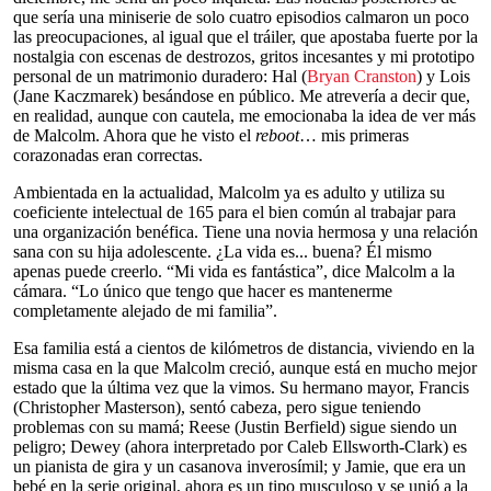
que sería una miniserie de solo cuatro episodios calmaron un poco
las preocupaciones, al igual que el tráiler, que apostaba fuerte por la
nostalgia con escenas de destrozos, gritos incesantes y mi prototipo
personal de un matrimonio duradero: Hal (
Bryan Cranston
) y Lois
(Jane Kaczmarek) besándose en público. Me atrevería a decir que,
en realidad, aunque con cautela, me emocionaba la idea de ver más
de Malcolm. Ahora que he visto el
reboot
… mis primeras
corazonadas eran correctas.
Ambientada en la actualidad, Malcolm ya es adulto y utiliza su
coeficiente intelectual de 165 para el bien común al trabajar para
una organización benéfica. Tiene una novia hermosa y una relación
sana con su hija adolescente. ¿La vida es... buena? Él mismo
apenas puede creerlo. “Mi vida es fantástica”, dice Malcolm a la
cámara. “Lo único que tengo que hacer es mantenerme
completamente alejado de mi familia”.
Esa familia está a cientos de kilómetros de distancia, viviendo en la
misma casa en la que Malcolm creció, aunque está en mucho mejor
estado que la última vez que la vimos. Su hermano mayor, Francis
(Christopher Masterson), sentó cabeza, pero sigue teniendo
problemas con su mamá; Reese (Justin Berfield) sigue siendo un
peligro; Dewey (ahora interpretado por Caleb Ellsworth-Clark) es
un pianista de gira y un casanova inverosímil; y Jamie, que era un
bebé en la serie original, ahora es un tipo musculoso y se unió a la