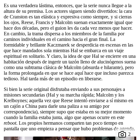
Es una verdadera lástima, entonces, que la serie nunca llegue a la
altura de su premisa. Los actores siguen siendo divertidos: la cara
de Cranston es tan elástica y expresiva como siempre, y si cierras
los ojos, Reese, Francis y Malcolm suenan exactamente igual que
hace dos décadas, pero el guion les da cada vez menos que hacer.
En cambio, la trama dispersa a los miembros de la familia por
caminos individuales en el camino hacia el gran final. La
formidable y brillante Kaczmarek se desperdicia en escenas en las
que hace mandados sola mientras Hal se embarca en un viaje
espiritual en solitario. Y claro, la idea de que Hal se encierre en una
habitación después de ingerir un tazón lleno de alucinógenos suena
como una subtrama clásica de Malcolm (absurda e hilarante), pero
la forma prolongada en que se hace aquí hace que incluso parezca
tedioso. Hal tarda más de un episodio en liberarse.
Si bien la serie original disfrutaba enviando a sus personajes a
misiones secundarias (Hal y su marcha rápida; Malcolm y los
Krelboynes; aquella vez que Reese intentó enviarse a sí mismo en
un cajón a China para darle una paliza a su amigo por
correspondencia), siempre supo que estaba en su mejor momento
cuando la familia estaba junta, algo que apenas ocurre en este
reboot
. Los propios hermanos comparten tan poco tiempo en
pantalla que uno empieza a pensar que hubo problemas de agenda.