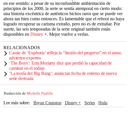
en ese sentido: a pesar de su inconfundible ambientación de
principios de los 2000, la serie se sentía atemporal en cierto modo:
una historia excéntrica de auténticos bichos raros que se puede ver
ahora tan bien como entonces. Es lamentable que el
reboot
no haya
logrado recuperar su carisma extraño, pero no es de extrañar. Por
suerte, las seis temporadas de la serie original también están
disponibles en
Disney
+. Mejor vuelve a verlas.
RELACIONADOS
Cassie de ‘Euphoria’ refleja la “ilusión del progreso” en el amor,
advierten expertos
‘The Boys’: Erin Moriarty dice que perdió la capacidad de
caminar en el rodaje
‘La teoría del Big Bang’: anuncian fecha de estreno de nueva
serie derivada
Traducción de
Michelle Padilla
Lee más sobre
Bryan Cranston
Disney +
series
Hulu
Emmy
Disney