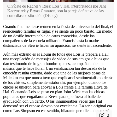
Olvídate de Rachel y Ross: Lois y Hal, interpretados por Jane
Kaczmarek y Bryan Cranston, son la pareja definitiva de las
comedias de situación
(
Disney
)
Cuando finalmente se reúnen en la fiesta de aniversario del final, el
reencuentro familiar es fugaz y se siente un poco barato. En medio
de un desfile interminable de caras conocidas, desde los
compañeros de la escuela militar de Francis hasta la madre
distanciada de Stewie hacen su aparición, se siente intrascendente.
Aún más extraño es el álbum de fotos que Lois le prepara a Hal:
una recopilación de mensajes de video de sus amigos e hijos que
dan testimonio de lo gran hombre que es, acompañada de una
música que te hace llorar. Una señalización tan descarada de la
emoción resulta extraña, dado que una de las mejores cosas de
Malcolm era que nunca tuvo que explicar el sentimentalismo detrás
de los chistes: simplemente estaba ahí, por ejemplo, cuando los
chicos se unieron para apoyar a Lois frente a la familia altiva de
Hal. O cuando Lois se puso en plan John Wick con las chicas
populares que engañaron a Reese para que fuera al baile de
graduación con un cerdo. O las innumerables veces que Hal
demostró ser el esposo devoto por excelencia. La serie original era
como Los Simpson en ese sentido, hilarante pero llena de corazón.