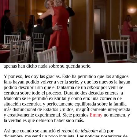
Read in English
ientras que otras comedias de éxito de antaño se
han mantenido activas durante sus años de pausa,
exprimiendo al máximo la vaca lechera con
M
pódcast de repaso y anuncios en el Super Bowl
que insinúan un regreso lejano,
Malcolm in the
Middle
ha permanecido relativamente inactiva.
Desde que el neurótico niño genio de Frankie Muniz lanzó su
birrete al aire en 2006, poniendo fin a seis años y siete temporadas
de televisión gloriosamente caótica, el elenco y los creadores
0
apenas han dicho nada sobre su querida serie.
seconds
of
Y por eso, les doy las gracias. Esto ha permitido que los antiguos
0
fans hayan podido volver a ver la serie, y que los nuevos la hayan
seconds
podido descubrir sin que el fantasma de un
reboot
por venir se
cerniera sobre todo el proceso. Durante dos décadas enteras, a
Malcolm se le permitió existir tal y como era: una comedia de
situación excéntrica y perfectamente equilibrada sobre la familia
más disfuncional de Estados Unidos, magníficamente interpretada
y creativamente experimental. Siete premios
Emmy
no mienten, y
la verdad es que debieron haber sido más.
Así que cuando se anunció el
reboot
de
Malcolm
allá por
diciembre, me sentí un poco inquieta. Las noticias posteriores de