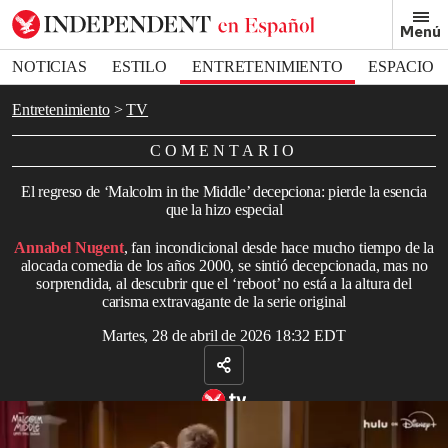
Removed from bookmarks
Menú
Close popover
Bookmark popover
NOTICIAS
ESTILO
ENTRETENIMIENTO
ESPACIO
DEPORTES
Entretenimiento
TV
COMENTARIO
El regreso de ‘Malcolm in the Middle’ decepciona: pierde la esencia
que la hizo especial
Annabel Nugent
, fan incondicional desde hace mucho tiempo de la
alocada comedia de los años 2000, se sintió decepcionada, mas no
sorprendida, al descubrir que el ‘reboot’ no está a la altura del
carisma extravagante de la serie original
Martes, 28 de abril de 2026 18:32 EDT
Tráiler de ‘Malcolm in the Middle: la vida sigue siendo injusta’