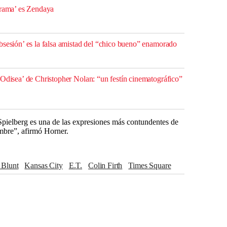
drama’ es Zendaya
bsesión’ es la falsa amistad del “chico bueno” enamorado
 Odisea’ de Christopher Nolan: “un festín cinematográfico”
Spielberg es una de las expresiones más contundentes de
embre”, afirmó Horner.
y Blunt
Kansas City
E.T.
Colin Firth
Times Square