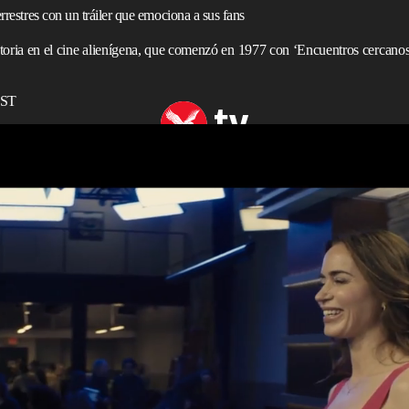
rrestres con un tráiler que emociona a sus fans
ectoria en el cine alienígena, que comenzó en 1977 con ‘Encuentros cercanos 
EST
 Steven Spielberg
naron con entusiasmo tras el lanzamiento del
tráiler
de
da en un encuentro
extraterrestre
.
ara el 12 de junio del próximo año, se basa en una idea
con un guion de David Koepp, su colaborador en
Jurassic
—conocida por
El regreso de Mary Poppins
— aparece
ión. Por su parte,
Josh O’Connor
, actor de
Wake Up
ambién forma parte del elenco y da vida a un enigmático
ho a saber la verdad”.
ta a
Colin Firth
, Eve Hewson y Colman Domingo.
berg, quien ya había incursionado en el género con