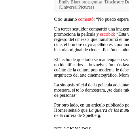
Emily Blunt protagoniza ‘Disclosure Da
(
Universal Pictures
)
Otro usuario
comentó
: “No puedo esperar
Un tercer seguidor compartió una imagen 
promociona la película y
escribió
: “Esta 
regreso del cineasta que transformó el med
cine, el hombre cuyo apellido es sinónim
historia original de ciencia ficción en año
El hecho de que todo se mantenga en sec
no identificados— lo vuelve aún más fas
cuánto de la cultura pop moderna le debe 
arquitecto del arte cinematográfico. Mom
La sinopsis oficial de la película adelanta
mostrara, si te lo demostrara, ¿te daría m
de personas”.
Por otro lado, en un artículo publicado p
Horner señaló que
La guerra de los mun
de la carrera de Spielberg.
RELACIONADOS