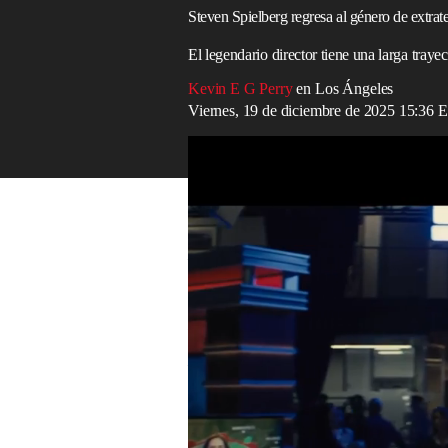
Steven Spielberg regresa al género de extrate
El legendario director tiene una larga tray
Kevin E G Perry
en Los Ángeles
Viernes, 19 de diciembre de 2025 15:36 
Tráiler de ‘Disclosure Day’, el regreso de
Read in English
Los fanáticos de
Steven Spielberg
reaccio
Disclosure Day
, su nueva
película
centra
El filme, cuyo estreno está programado p
original del propio Spielberg y cuenta 
Park
. En el primer adelanto,
Emily Blunt
en el papel de una meteoróloga de televis
Dead Man: un misterio de Knives Out,
t
personaje que dice: “La gente tiene derec
Además de Emily Blunt, el tráiler presen
El
cine
alienígena no es nuevo para Spiel