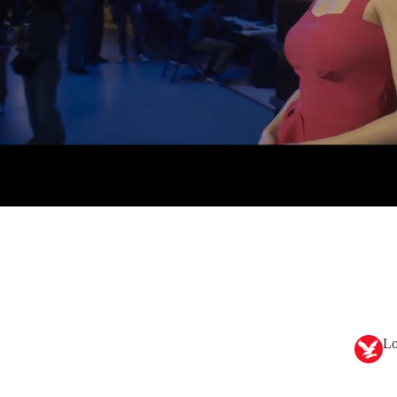
cercanos del tercer tipo
(1977),
E.T.
(1982),
La guerra
 reino de la calavera de cristal
(2008).
Lo