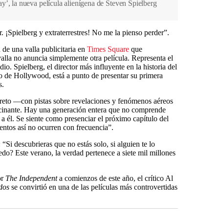
y’, la nueva película alienígena de Steven Spielberg
. ¡Spielberg y extraterrestres! No me la pienso perder”.
de una valla publicitaria en
Times Square
que
valla no anuncia simplemente otra película. Representa el
io. Spielberg, el director más influyente en la historia del
o de Hollywood, está a punto de presentar su primera
s.
reto —con pistas sobre revelaciones y fenómenos aéreos
cinante. Hay una generación entera que no comprende
a él. Se siente como presenciar el próximo capítulo del
entos así no ocurren con frecuencia”.
: “Si descubrieras que no estás solo, si alguien te lo
iedo? Este verano, la verdad pertenece a siete mil millones
or
The Independent
a comienzos de este año, el crítico Al
dos
se convirtió en una de las películas más controvertidas