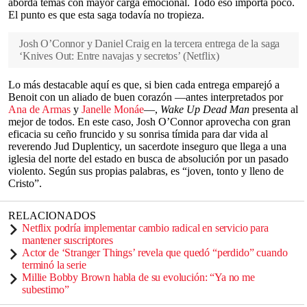
aborda temas con mayor carga emocional. Todo eso importa poco.
El punto es que esta saga todavía no tropieza.
Josh O’Connor y Daniel Craig en la tercera entrega de la saga
‘Knives Out: Entre navajas y secretos’
(
Netflix
)
Lo más destacable aquí es que, si bien cada entrega emparejó a
Benoit con un aliado de buen corazón —antes interpretados por
Ana de Armas
y
Janelle Monáe
—,
Wake Up Dead Man
presenta al
mejor de todos. En este caso, Josh O’Connor aprovecha con gran
eficacia su ceño fruncido y su sonrisa tímida para dar vida al
reverendo Jud Duplenticy, un sacerdote inseguro que llega a una
iglesia del norte del estado en busca de absolución por un pasado
violento. Según sus propias palabras, es “joven, tonto y lleno de
Cristo”.
RELACIONADOS
Netflix podría implementar cambio radical en servicio para
mantener suscriptores
Actor de ‘Stranger Things’ revela que quedó “perdido” cuando
terminó la serie
Millie Bobby Brown habla de su evolución: “Ya no me
subestimo”