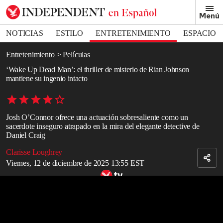
Removed from bookmarks
Menú
Close popover
Bookmark popover
NOTICIAS
ESTILO
ENTRETENIMIENTO
ESPACIO
DEPORTES
Entretenimiento
Películas
‘Wake Up Dead Man’: el thriller de misterio de Rian Johnson
mantiene su ingenio intacto
Josh O’Connor ofrece una actuación sobresaliente como un
sacerdote inseguro atrapado en la mira del elegante detective de
Daniel Craig
Clarisse Loughrey
Viernes, 12 de diciembre de 2025 13:55 EST
Tráiler de ‘Wake Up Dead Man: Un misterio de Knives Out’
Read in English