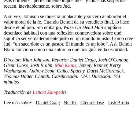
esos crímenes “perfectamente imposibles” y todas las sospechas
recaen, inevitablemente, sobre Jud.
A su vez, Johnson se muestra implacable y sincero al abordar el
valor moral de la fe. Cuando Benoit da su veredicto final, lo hace
desde el púlpito. Sin embargo,
Wake Up Dead Man
amplía su
desenlace habitual con una reflexión conmovedora sobre qué
significa ser verdaderamente justo en un mundo injusto. Como cree
Jud, “un sacerdote es un pastor. El mundo es un lobo”. Así, Benoit
Blanc funciona como una antorcha que nos guía en la oscuridad.
Director: Rian Johnson. Reparto: Daniel Craig, Josh O'Connor,
Glenn Close, Josh Brolin,
Mila Kunis
, Jeremy Renner, Kerry
Washington, Andrew Scott, Cailee Spaeny, Daryl McCormack,
Thomas Haden Church. Clasificación: 12A | Duración: 144
minutos
Traducción de
Leticia Zampedri
Lee más sobre
Daniel Craig
Netflix
Glenn Close
Josh Brolin
Jeremy Renner
Andrew Scott
Janelle Monáe
Ana de Armas
Mila Kunis