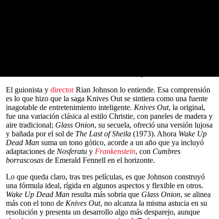
Desde el inicio de
Wake Up Dead Man: Un misterio de Knives
Out
, el detective Benoit Blanc (
Daniel Craig
) descubre las pistas de
su nuevo caso de
asesinato
escritas en un papel: una lista de
clásicos literarios que incluye
El hombre sin sombra
, de John
Dickson Carr;
El asesinato de Roger Ackroyd
, de Agatha Christie;
y
Los crímenes de la calle Morgue
, de Edgar Allan Poe. En
conjunto, se trata de referencias refrescantes que remiten a la
amplitud estilística de un género cuya diversidad suele pasarse por
alto. En ese sentido, Christie es su corazón, pero no lo abarca todo.
0
seconds
El guionista y
director
Rian Johnson lo entiende. Esa comprensión
of
es lo que hizo que la saga Knives Out se sintiera como una fuente
0
inagotable de entretenimiento inteligente.
Knives Out
, la original,
seconds
fue una variación clásica al estilo Christie, con paneles de madera y
aire tradicional;
Glass Onion
, su secuela, ofreció una versión lujosa
y bañada por el sol de
The Last of Sheila
(1973). Ahora
Wake Up
Dead Man
suma un tono gótico, acorde a un año que ya incluyó
adaptaciones de
Nosferatu
y
Frankenstein
, con
Cumbres
borrascosas
de Emerald Fennell en el horizonte.
Lo que queda claro, tras tres películas, es que Johnson construyó
una fórmula ideal, rígida en algunos aspectos y flexible en otros.
Wake Up Dead Man
resulta más sobria que
Glass Onion
, se alinea
más con el tono de
Knives Out
, no alcanza la misma astucia en su
resolución y presenta un desarrollo algo más desparejo, aunque