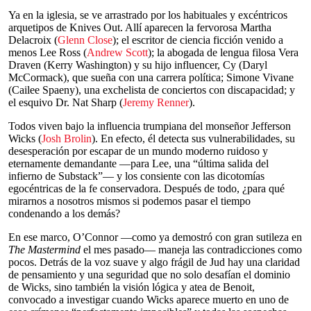
Ya en la iglesia, se ve arrastrado por los habituales y excéntricos
arquetipos de Knives Out. Allí aparecen la fervorosa Martha
Delacroix (
Glenn Close
); el escritor de ciencia ficción venido a
menos Lee Ross (
Andrew Scott
); la abogada de lengua filosa Vera
Draven (Kerry Washington) y su hijo influencer, Cy (Daryl
McCormack), que sueña con una carrera política; Simone Vivane
(Cailee Spaeny), una exchelista de conciertos con discapacidad; y
el esquivo Dr. Nat Sharp (
Jeremy Renner
).
Todos viven bajo la influencia trumpiana del monseñor Jefferson
Wicks (
Josh Brolin
). En efecto, él detecta sus vulnerabilidades, su
desesperación por escapar de un mundo moderno ruidoso y
eternamente demandante —para Lee, una “última salida del
infierno de Substack”— y los consiente con las dicotomías
egocéntricas de la fe conservadora. Después de todo, ¿para qué
mirarnos a nosotros mismos si podemos pasar el tiempo
condenando a los demás?
En ese marco, O’Connor —como ya demostró con gran sutileza en
The Mastermind
el mes pasado— maneja las contradicciones como
pocos. Detrás de la voz suave y algo frágil de Jud hay una claridad
de pensamiento y una seguridad que no solo desafían el dominio
de Wicks, sino también la visión lógica y atea de Benoit,
convocado a investigar cuando Wicks aparece muerto en uno de