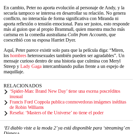
En cambio, Peter no aporta evolución al personaje de Andy, y la
secuela tampoco se interesa en desarrollar su relación. No genera
conflicto, no interactúa de forma significativa con Miranda ni
aporta reflexión o tensión emocional. Para ser justos, esto responde
más al guion que al propio Brammall, quien muestra mucho más
carisma en la comedia australiana
Colin from Accounts
, que
coescribió con su esposa Harriet Dyer.
Aquí, Peter parece existir solo para que la película diga: “Miren,
los
hombres
heterosexuales también pueden ser agradables”. Un
mensaje curioso dentro de una historia que culmina con Meryl
Streep y
Lady Gaga
intercambiando pullas frente a un espejo de
maquillaje.
RELACIONADOS
‘Spider-Man: Brand New Day’ tiene una escena poscréditos
inusual
Francis Ford Coppola publica conmovedoras imágenes inéditas
de Robin Williams
Reseña: ‘Masters of the Universe’ no tiene el poder
‘El diablo viste a la moda 2’ ya está disponible para ‘streaming’ en
Disney+
.