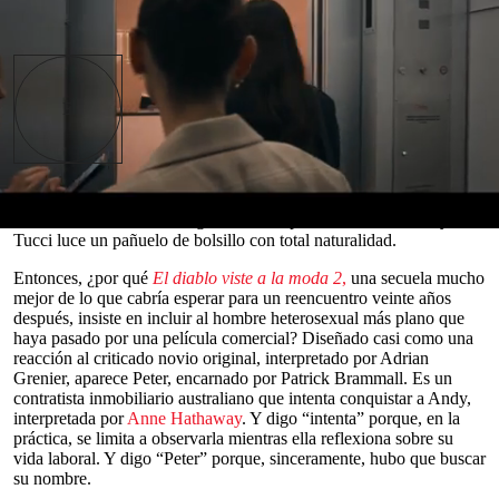
Read in English
l hombre heterosexual encaja en el
mundo
de
El
diablo viste a la moda
tanto como una
hamburguesa de tofu en un asado. Aquí no hay
E
espacio para tipos con cinismo, aburrimiento y
vestuario neutro. Lo que importa son los cortes
bob impecables y la alta costura. Queremos a
Law Roach intentando actuar. ¡Queremos Balenciaga! La secuela
incluso presenta a
Lucy Liu
como una especie de salvadora, lo que
resulta casi lo más extravagante en una película donde Stanley
0
Tucci luce un pañuelo de bolsillo con total naturalidad.
seconds
of
Entonces, ¿por qué
El diablo viste a la moda 2
,
una secuela mucho
0
mejor de lo que cabría esperar para un reencuentro veinte años
seconds
después, insiste en incluir al hombre heterosexual más plano que
haya pasado por una película comercial? Diseñado casi como una
reacción al criticado novio original, interpretado por Adrian
Grenier, aparece Peter, encarnado por Patrick Brammall. Es un
contratista inmobiliario australiano que intenta conquistar a Andy,
interpretada por
Anne Hathaway
. Y digo “intenta” porque, en la
práctica, se limita a observarla mientras ella reflexiona sobre su
vida laboral. Y digo “Peter” porque, sinceramente, hubo que buscar
su nombre.