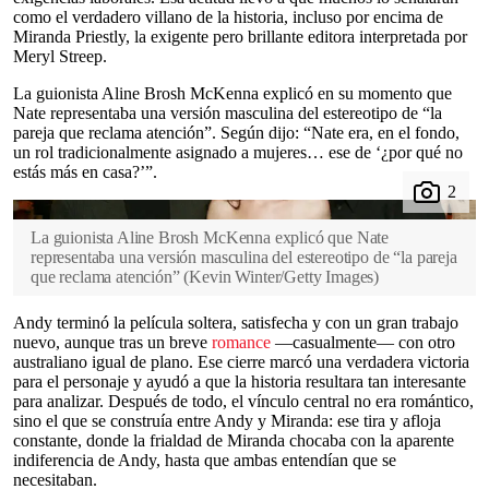
como el verdadero villano de la historia, incluso por encima de
Miranda Priestly, la exigente pero brillante editora interpretada por
Meryl Streep.
La guionista Aline Brosh McKenna explicó en su momento que
Nate representaba una versión masculina del estereotipo de “la
pareja que reclama atención”. Según dijo: “Nate era, en el fondo,
un rol tradicionalmente asignado a mujeres… ese de ‘¿por qué no
estás más en casa?’”.
La guionista Aline Brosh McKenna explicó que Nate
representaba una versión masculina del estereotipo de “la pareja
que reclama atención”
(
Kevin Winter/Getty Images
)
Andy terminó la película soltera, satisfecha y con un gran trabajo
nuevo, aunque tras un breve
romance
—casualmente— con otro
australiano igual de plano. Ese cierre marcó una verdadera victoria
para el personaje y ayudó a que la historia resultara tan interesante
para analizar. Después de todo, el vínculo central no era romántico,
sino el que se construía entre Andy y Miranda: ese tira y afloja
constante, donde la frialdad de Miranda chocaba con la aparente
indiferencia de Andy, hasta que ambas entendían que se
necesitaban.