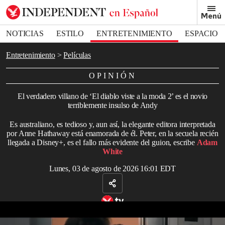
Removed from bookmarks
Menú
Close popover
Bookmark popover
NOTICIAS
ESTILO
ENTRETENIMIENTO
ESPACIO
DEPORTES
Entretenimiento
Películas
OPINIÓN
El verdadero villano de ‘El diablo viste a la moda 2’ es el novio
terriblemente insulso de Andy
Es australiano, es tedioso y, aun así, la elegante editora interpretada
por Anne Hathaway está enamorada de él. Peter, en la secuela recién
llegada a Disney+, es el fallo más evidente del guion, escribe
Adam
White
Lunes, 03 de agosto de 2026 16:01 EDT
Tráiler de 'El diablo viste a la moda 2'