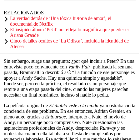
RELACIONADOS
La verdad detrás de ‘Una tóxica historia de amor’, el
documental de Netflix
El insípido álbum ‘Petal’ no refleja lo magnífica que puede ser
Ariana Grande
Cinco detalles ocultos de ‘La Odisea’, incluida la identidad de
Atenea
Sin embargo, surge una pregunta: ¿por qué incluir a Peter? En una
entrevista poco convincente con
Vanity Fair
, publicada la semana
pasada, Brammall lo describió así: “La función de ese personaje es
apoyar a Andy Sachs. Hay una química simple y agradable”.
Puede ser, pero en la práctica, el resultado es un personaje que
remite a una etapa pasada del cine, cuando las mujeres parecían
necesitar un final romántico, incluso si nadie lo pedía.
La película original de
El diablo viste a la moda
ya mostraba cierta
conciencia de ese problema. En ese entonces, Adrian Grenier, en
pleno auge gracias a
Entourage
, interpretó a Nate, el novio de
Andy, un personaje poco comprensivo. Nate cuestionaba las
aspiraciones profesionales de Andy, despreciaba
Runway
y se
molestaba cuando ella faltaba a su fiesta de cumpleaños por
exigencias laborales. Esa actitud llevó a que muchos lo señalaran