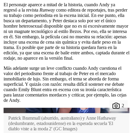
El personaje aparece a mitad de la historia, cuando Andy ya
regresó a la revista
Runway
como editora de reportajes, tras perder
su trabajo como periodista en la escena inicial. En ese punto, ella
busca un departamento, y Peter destaca solo por ser el único
hombre heterosexual disponible que no es ni excesivamente mayor
ni un magnate tecnológico al estilo Bezos. Por eso, ella se interesa
en él. Sin embargo, la película casi no muestra su relación: apenas
incluye una escena de cena sin química y evita darle peso en la
trama. Es posible que parte de su historia quedara fuera en la
edición, ya que una escena de baile entre ambos, captada durante el
rodaje, no aparece en la versión final.
Más adelante surge un leve conflicto cuando Andy cuestiona el
valor del periodismo frente al trabajo de Peter en el mercado
inmobiliario de lujo. Sin embargo, el tema se aborda de forma
superficial. Y quizás con razón: resulta difícil sostener ese debate
cuando Emily Blunt entra en escena con su ironía característica
para lanzar comentarios mordaces y criticar, por ejemplo, las cejas
de Andy.
Patrick Brammall (aburrido, australiano) y Anne Hathaway
(deslumbrante, estadounidense) en la esperada secuela 'El
diablo viste a la moda 2'
(
GC Images
)