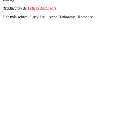
Traducción de
Leticia Zampedri
Lee más sobre
Lucy Liu
Anne Hathaway
Romance
hombres
Lady Gaga