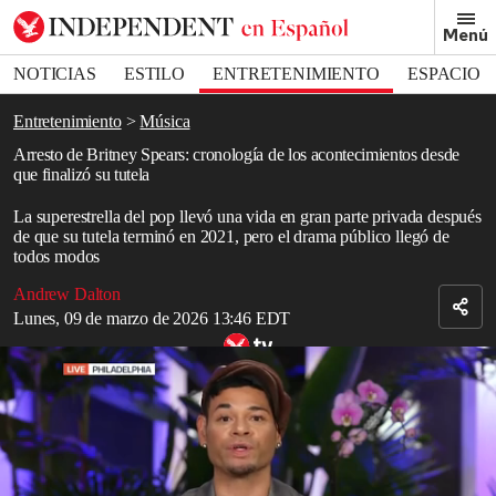
Removed from bookmarks
Menú
Close popover
Bookmark popover
NOTICIAS
ESTILO
ENTRETENIMIENTO
ESPACIO
DEPORTES
Entretenimiento
Música
Arresto de Britney Spears: cronología de los acontecimientos desde
que finalizó su tutela
La superestrella del pop llevó una vida en gran parte privada después
de que su tutela terminó en 2021, pero el drama público llegó de
todos modos
Andrew Dalton
Lunes, 09 de marzo de 2026 13:46 EDT
Revelan las últimas palabras de Britney Spears antes de la tutela
legal
Read in English
Britney Spears
fue detenida el jueves en
California
por conducir