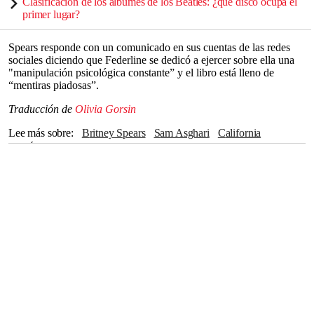
Clasificación de los álbumes de los Beatles: ¿qué disco ocupa el
primer lugar?
Spears responde con un comunicado en sus cuentas de las redes
sociales diciendo que Federline se dedicó a ejercer sobre ella una
"manipulación psicológica constante” y el libro está lleno de
“mentiras piadosas”.
Traducción de
Olivia Gorsin
Lee más sobre
Britney Spears
Sam Asghari
California
Los Ángeles
Elton John
Madonna
Paris Hilton
Drew Barrymore
Las Vegas
Justin Timberlake