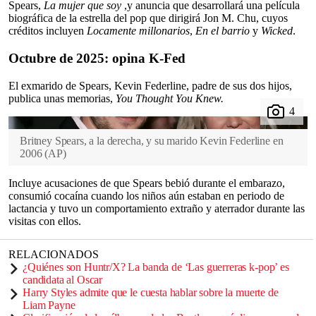
Spears,
La mujer que soy
,y anuncia que desarrollará una película
biográfica de la estrella del pop que dirigirá Jon M. Chu, cuyos
créditos incluyen
Locamente millonarios
,
En el barrio
y
Wicked
.
Octubre de 2025: opina K-Fed
El exmarido de Spears, Kevin Federline, padre de sus dos hijos,
publica unas memorias,
You Thought You Knew.
Britney Spears, a la derecha, y su marido Kevin Federline en
2006
(
AP
)
Incluye acusaciones de que Spears bebió durante el embarazo,
consumió cocaína cuando los niños aún estaban en periodo de
lactancia y tuvo un comportamiento extraño y aterrador durante las
visitas con ellos.
RELACIONADOS
¿Quiénes son Huntr/X? La banda de ‘Las guerreras k-pop’ es
candidata al Oscar
Harry Styles admite que le cuesta hablar sobre la muerte de
Liam Payne