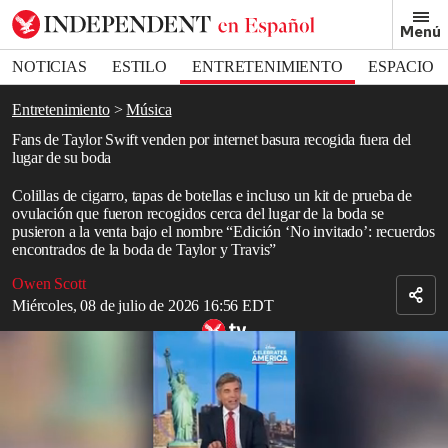
Removed from bookmarks
Menú
Close popover
Bookmark popover
NOTICIAS
ESTILO
ENTRETENIMIENTO
ESPACIO
DEPORTES
Entretenimiento
Música
Fans de Taylor Swift venden por internet basura recogida fuera del
lugar de su boda
Colillas de cigarro, tapas de botellas e incluso un kit de prueba de
ovulación que fueron recogidos cerca del lugar de la boda se
pusieron a la venta bajo el nombre “Edición ‘No invitado’: recuerdos
encontrados de la boda de Taylor y Travis”
Owen Scott
Miércoles, 08 de julio de 2026 16:56 EDT
Presentadores de ‘Good Morning America’ revelan cómo fue la boda
de Taylor Swift y Travis Kelce
Read in English