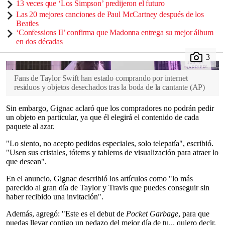
13 veces que ‘Los Simpson’ predijeron el futuro
Las 20 mejores canciones de Paul McCartney después de los
Beatles
‘Confessions II’ confirma que Madonna entrega su mejor álbum
en dos décadas
Fans de Taylor Swift han estado comprando por internet
residuos y objetos desechados tras la boda de la cantante
(
AP
)
Sin embargo, Gignac aclaró que los compradores no podrán pedir
un objeto en particular, ya que él elegirá el contenido de cada
paquete al azar.
"Lo siento, no acepto pedidos especiales, solo telepatía", escribió.
"Usen sus cristales, tótems y tableros de visualización para atraer lo
que desean".
En el anuncio, Gignac describió los artículos como "lo más
parecido al gran día de Taylor y Travis que puedes conseguir sin
haber recibido una invitación".
Además, agregó: "Este es el debut de
Pocket Garbage
, para que
puedas llevar contigo un pedazo del mejor día de tu... quiero decir,