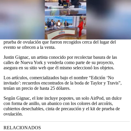
Los fans de
Taylor Swift
están comprando la basura que quedó en
los alrededores de la
lujosa boda
que la
estrella del pop
celebró la
semana pasada
.
Swift se casó con el jugador de fútbol americano
Travis Kelce
en
una ceremonia realizada el 3 de julio en el Madison Square
Garden. Para la ocasión, el Empire State Building se iluminó de
azul. Ahora, colillas de cigarro, tapas de botellas e incluso un kit de
0
prueba de ovulación que fueron recogidos cerca del lugar del
seconds
evento se ofrecen a la venta.
of
0
Justin Gignac, un artista conocido por recolectar basura de las
seconds
calles de Nueva York y venderla como parte de su proyecto,
asegura en su sitio web que él mismo seleccionó los objetos.
Los artículos, comercializados bajo el nombre “Edición ‘No
invitado’: recuerdos encontrados de la boda de Taylor y Travis”,
tenían un precio de hasta 25 dólares.
Según Gignac, el lote incluye popotes, un solo AirPod, un dulce
con forma de anillo, un abanico con los colores del arcoíris,
cubiertos desechables, cinta de precaución y el kit de prueba de
ovulación.
RELACIONADOS