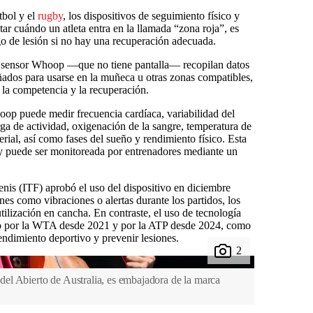
tbol y el
rugby
, los dispositivos de seguimiento físico y
ctar cuándo un atleta entra en la llamada “zona roja”, es
go de lesión si no hay una recuperación adecuada.
el sensor Whoop —que no tiene pantalla— recopilan datos
ados para usarse en la muñeca u otras zonas compatibles,
 la competencia y la recuperación.
oop puede medir frecuencia cardíaca, variabilidad del
rga de actividad, oxigenación de la sangre, temperatura de
rterial, así como fases del sueño y rendimiento físico. Esta
 y puede ser monitoreada por entrenadores mediante un
nis (ITF) aprobó el uso del dispositivo en diciembre
es como vibraciones o alertas durante los partidos, los
ilización en cancha. En contraste, el uso de tecnología
bado por la WTA desde 2021 y por la ATP desde 2024, como
rendimiento deportivo y prevenir lesiones.
el Abierto de Australia, es embajadora de la marca