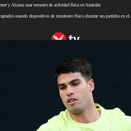
ner y Alcaraz usar sensores de actividad física en Australia
ptados usando dispositivos de monitoreo físico durante sus partidos en el 
Slam con un título en Australia
ivos electrónicos portátiles —como los monitores Whoop—
 que a los
tenistas
Jannik Sinner
,
Carlos Alcaraz
y Aryna
tes de
competir
.
 confirmó que esta tecnología de muñeca no está permitida
mitió que “se están llevando a cabo conversaciones”
.
nitoreo físico sí está permitido en los circuitos
ATP
y
bó su uso durante los partidos en 2024, el entonces jefe
epresentaba “un gran avance en la optimización del
ión de lesiones”.