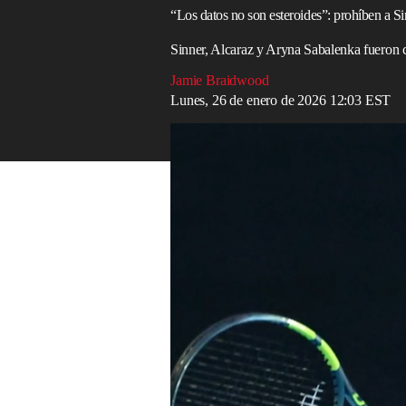
“Los datos no son esteroides”: prohíben a Sin
Sinner, Alcaraz y Aryna Sabalenka fueron ca
Jamie Braidwood
Lunes, 26 de enero de 2026 12:03 EST
Federer desea que Alcaraz logre el Grand 
Read in English
Una controversia por el uso de disposit
sacudió el
Abierto de Australia
, luego de
Sabalenka se les ordenara quitárselos an
Tennis Australia, organizador del
torneo
,
en los torneos de Grand Slam, aunque ad
sobre su posible autorización en el futuro
En contraste, el uso de dispositivos de mo
WTA
. Cuando el circuito masculino apro
de deportes, Ross Hutchins, afirmó que r
rendimiento de los jugadores y la prevenc