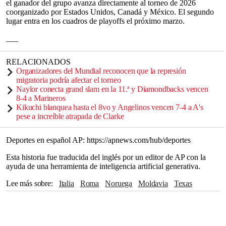
el ganador del grupo avanza directamente al torneo de 2026
coorganizado por Estados Unidos, Canadá y México. El segundo
lugar entra en los cuadros de playoffs el próximo marzo.
___
RELACIONADOS
Organizadores del Mundial reconocen que la represión
migratoria podría afectar el torneo
Naylor conecta grand slam en la 11.ª y Diamondbacks vencen
8-4 a Marineros
Kikuchi blanquea hasta el 8vo y Angelinos vencen 7-4 a A's
pese a increíble atrapada de Clarke
Deportes en español AP: https://apnews.com/hub/deportes
Esta historia fue traducida del inglés por un editor de AP con la
ayuda de una herramienta de inteligencia artificial generativa.
Lee más sobre
Italia
Roma
Noruega
Moldavia
Texas
España
Grecia
Estados Unidos
Canadá
México
Suiza
Erling Haaland
Israel