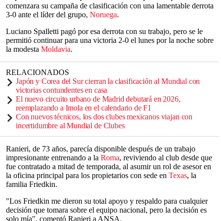
comenzara su campaña de clasificación con una lamentable derrota
3-0 ante el líder del grupo,
Noruega
.
Luciano Spalletti pagó por esa derrota con su trabajo, pero se le
permitió continuar para una victoria 2-0 el lunes por la noche sobre
la modesta
Moldavia
.
RELACIONADOS
Japón y Corea del Sur cierran la clasificación al Mundial con
victorias contundentes en casa
El nuevo circuito urbano de Madrid debutará en 2026,
reemplazando a Imola en el calendario de F1
Con nuevos técnicos, los dos clubes mexicanos viajan con
incertidumbre al Mundial de Clubes
Ranieri, de 73 años, parecía disponible después de un trabajo
impresionante entrenando a la
Roma
, reviviendo al club desde que
fue contratado a mitad de temporada, al asumir un rol de asesor en
la oficina principal para los propietarios con sede en
Texas
, la
familia Friedkin.
"Los Friedkin me dieron su total apoyo y respaldo para cualquier
decisión que tomara sobre el equipo nacional, pero la decisión es
solo mía", comentó Ranieri a ANSA.