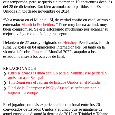
esta temporada, pero se quedó sin marcar en 19 encuentros después
del 28 de diciembre. También acumula ocho partidos con Estados
Unidos sin gol desde noviembre de 2024.
“Va a marcar en el Mundial. Sí, de verdad confío en eso”, afirmó el
entrenador
Mauricio Pochettino
. “Tiene muy buena actitud, muy
buen compromiso. Se está esforzando muchísimo por alcanzar su
mejor nivel y creo que lo logrará, seguro”.
Delantero de 27 años y originario de
Hershey
, Pensilvania, Pulisic
suma 32 goles en 84 apariciones internacionales. Su tanto en la
victoria 1-0 sobre
Irán
en el Mundial 2022 catapultó a los
estadounidenses a los octavos de final.
RELACIONADOS
Chris Richards es duda con US para el Mundial y se perderá el
amistoso ante Senegal
Tim Ream será el capitán de Estados Unidos en el Mundial
Final de la Champions: PSG y Arsenal se enfrentan por la
supremacía europea
Es el jugador con más experiencia internacional entre los 26
convocados de Estados Unidos y el único que se mantiene de
aquel grupo que disputó la derrota de 2017 en Trinidad y Tobago,