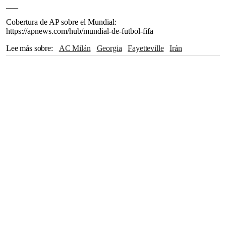
___
Cobertura de AP sobre el Mundial:
https://apnews.com/hub/mundial-de-futbol-fifa
Lee más sobre
AC Milán
Georgia
Fayetteville
Irán
Mauricio Pochettino
Holanda
Hershey
Pensilvania
Trinidad y Tobago
FIFA
Serie A
Portugal
Bélgica
Paraguay
Alemania