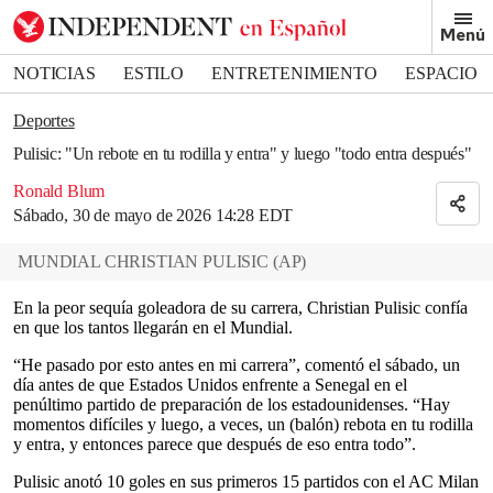
Removed from bookmarks
Menú
Close popover
Bookmark popover
NOTICIAS
ESTILO
ENTRETENIMIENTO
ESPACIO
DEPORTES
Deportes
Pulisic: "Un rebote en tu rodilla y entra" y luego "todo entra después"
Ronald Blum
Sábado, 30 de mayo de 2026 14:28 EDT
MUNDIAL CHRISTIAN PULISIC
(
AP
)
En la peor sequía goleadora de su carrera, Christian Pulisic confía
en que los tantos llegarán en el Mundial.
“He pasado por esto antes en mi carrera”, comentó el sábado, un
día antes de que Estados Unidos enfrente a Senegal en el
penúltimo partido de preparación de los estadounidenses. “Hay
momentos difíciles y luego, a veces, un (balón) rebota en tu rodilla
y entra, y entonces parece que después de eso entra todo”.
Pulisic anotó 10 goles en sus primeros 15 partidos con el AC Milan