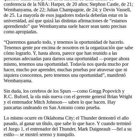
conferencia de la NBA: Harper, de 20 años; Stephon Castle, de 21;
Wembanyama, de 22; Julian Champagnie, de 24; y Devin Vassell,
de 25. La mayoría de esos jugadores todavía deberían estar en la
universidad, así que quizá las distintas afirmaciones de “estamos
aprendiendo” que Wembanyama suele hacer sean tanto precisas
como apropiadas.
“Queremos ganarlo todo, y tenemos la oportunidad de hacerlo.
Tenemos gente por encima de nosotros en la organización que sabe
cómo lograrlo. Y, hasta ahora, parece que han reunido a las
personas adecuadas para darnos una oportunidad —porque ahora
mismo, tenemos una oportunidad. Todavía nos queda mucho por
hacer, mucho por aprender, muchas pruebas por atravesar que ni
siquiera conocemos, pero tenemos una oportunidad”, manifestó
Wembanyama.
Sin duda, los cerebros de los Spurs —como Gregg Popovich y
R.C. Buford, la ola más nueva con el gerente general Brian Wright
y el entrenador Mitch Johnson— saben lo que hacen. Hay
pancartas ondeando en San Antonio como prueba.
Lo mismo ocurre en Oklahoma City; el Thunder demostró el año
pasado, al ganar un título, que sabe lo que hace. Y cuando terminó
el Juego 1, el entrenador del Thunder, Mark Daigneault —fiel a su
estilo— se mostró sereno y tranquilo.