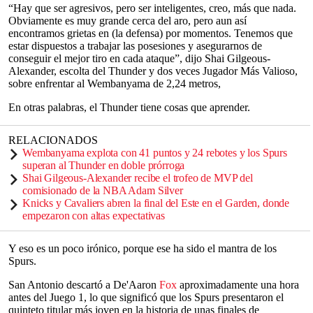
“Hay que ser agresivos, pero ser inteligentes, creo, más que nada.
Obviamente es muy grande cerca del aro, pero aun así
encontramos grietas en (la defensa) por momentos. Tenemos que
estar dispuestos a trabajar las posesiones y asegurarnos de
conseguir el mejor tiro en cada ataque”, dijo Shai Gilgeous-
Alexander, escolta del Thunder y dos veces Jugador Más Valioso,
sobre enfrentar al Wembanyama de 2,24 metros,
En otras palabras, el Thunder tiene cosas que aprender.
RELACIONADOS
Wembanyama explota con 41 puntos y 24 rebotes y los Spurs
superan al Thunder en doble prórroga
Shai Gilgeous-Alexander recibe el trofeo de MVP del
comisionado de la NBA Adam Silver
Knicks y Cavaliers abren la final del Este en el Garden, donde
empezaron con altas expectativas
Y eso es un poco irónico, porque ese ha sido el mantra de los
Spurs.
San Antonio descartó a De'Aaron
Fox
aproximadamente una hora
antes del Juego 1, lo que significó que los Spurs presentaron el
quinteto titular más joven en la historia de unas finales de