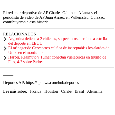
___
El redactor deportivo de AP Charles Odum en Atlanta y el
periodista de video de AP Juan Arraez en Willemstad, Curazao,
contribuyeron a esta historia.
RELACIONADOS
Argentina detiene a 2 chilenos, sospechosos de robos a estrellas
del deporte en EEUU
El mánager de Cerveceros califica de inaceptables los alardes de
Uribe en el montículo
Harper, Realmuto y Turner conectan vuelacercas en triunfo de
Filis, 4-3 sobre Padres
_____
Deportes AP: https://apnews.com/hub/deportes
Lee más sobre
Florida
Houston
Caribe
Brasil
Alemania
Holanda
Haití
Barbados
Concacaf
Jamaica
Trinidad y Tobago
Bermudas
México
Canadá
Bravos de Atlanta
Nueva Orleans
California
Hollywood
FIFA