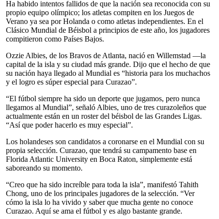
Ha habido intentos fallidos de que la nación sea reconocida con su
propio equipo olímpico; los atletas compiten en los Juegos de
Verano ya sea por Holanda o como atletas independientes. En el
Clásico Mundial de Béisbol a principios de este año, los jugadores
compitieron como Países Bajos.
Ozzie Albies, de los Bravos de Atlanta, nació en Willemstad —la
capital de la isla y su ciudad más grande. Dijo que el hecho de que
su nación haya llegado al Mundial es “historia para los muchachos
y el logro es súper especial para Curazao”.
“El fútbol siempre ha sido un deporte que jugamos, pero nunca
llegamos al Mundial”, señaló Albies, uno de tres curazoleños que
actualmente están en un roster del béisbol de las Grandes Ligas.
“Así que poder hacerlo es muy especial”.
Los holandeses son candidatos a coronarse en el Mundial con su
propia selección. Curazao, que tendrá su campamento base en
Florida Atlantic University en Boca Raton, simplemente está
saboreando su momento.
“Creo que ha sido increíble para toda la isla”, manifestó Tahith
Chong, uno de los principales jugadores de la selección. “Ver
cómo la isla lo ha vivido y saber que mucha gente no conoce
Curazao. Aquí se ama el fútbol y es algo bastante grande.