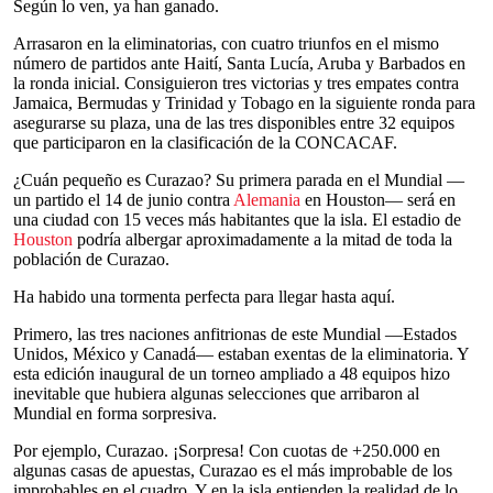
Según lo ven, ya han ganado.
Arrasaron en la eliminatorias, con cuatro triunfos en el mismo
número de partidos ante Haití, Santa Lucía, Aruba y Barbados en
la ronda inicial. Consiguieron tres victorias y tres empates contra
Jamaica, Bermudas y Trinidad y Tobago en la siguiente ronda para
asegurarse su plaza, una de las tres disponibles entre 32 equipos
que participaron en la clasificación de la CONCACAF.
¿Cuán pequeño es Curazao? Su primera parada en el Mundial —
un partido el 14 de junio contra
Alemania
en Houston— será en
una ciudad con 15 veces más habitantes que la isla. El estadio de
Houston
podría albergar aproximadamente a la mitad de toda la
población de Curazao.
Ha habido una tormenta perfecta para llegar hasta aquí.
Primero, las tres naciones anfitrionas de este Mundial —Estados
Unidos, México y Canadá— estaban exentas de la eliminatoria. Y
esta edición inaugural de un torneo ampliado a 48 equipos hizo
inevitable que hubiera algunas selecciones que arribaron al
Mundial en forma sorpresiva.
Por ejemplo, Curazao. ¡Sorpresa! Con cuotas de +250.000 en
algunas casas de apuestas, Curazao es el más improbable de los
improbables en el cuadro. Y en la isla entienden la realidad de lo