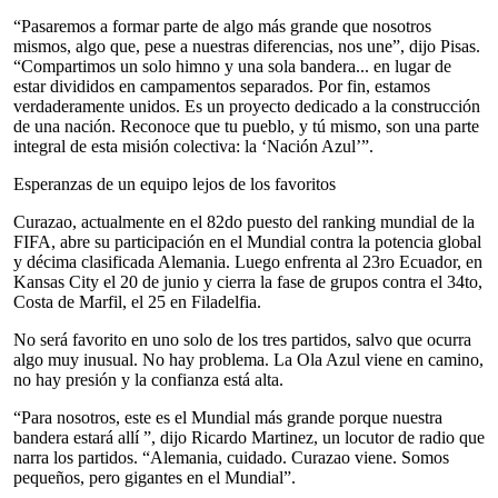
“Pasaremos a formar parte de algo más grande que nosotros
mismos, algo que, pese a nuestras diferencias, nos une”, dijo Pisas.
“Compartimos un solo himno y una sola bandera... en lugar de
estar divididos en campamentos separados. Por fin, estamos
verdaderamente unidos. Es un proyecto dedicado a la construcción
de una nación. Reconoce que tu pueblo, y tú mismo, son una parte
integral de esta misión colectiva: la ‘Nación Azul’”.
Esperanzas de un equipo lejos de los favoritos
Curazao, actualmente en el 82do puesto del ranking mundial de la
FIFA, abre su participación en el Mundial contra la potencia global
y décima clasificada Alemania. Luego enfrenta al 23ro Ecuador, en
Kansas City el 20 de junio y cierra la fase de grupos contra el 34to,
Costa de Marfil, el 25 en Filadelfia.
No será favorito en uno solo de los tres partidos, salvo que ocurra
algo muy inusual. No hay problema. La Ola Azul viene en camino,
no hay presión y la confianza está alta.
“Para nosotros, este es el Mundial más grande porque nuestra
bandera estará allí ”, dijo Ricardo Martinez, un locutor de radio que
narra los partidos. “Alemania, cuidado. Curazao viene. Somos
pequeños, pero gigantes en el Mundial”.