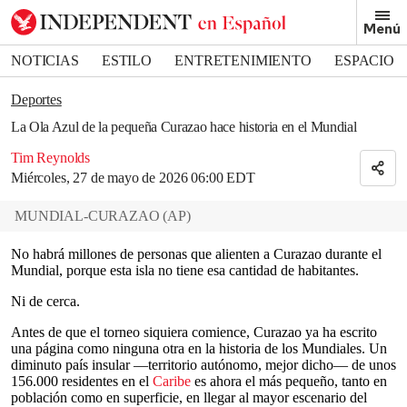
Removed from bookmarks
Menú
Close popover
Bookmark popover
NOTICIAS
ESTILO
ENTRETENIMIENTO
ESPACIO
DEPORTES
Deportes
La Ola Azul de la pequeña Curazao hace historia en el Mundial
Tim Reynolds
Miércoles, 27 de mayo de 2026 06:00 EDT
MUNDIAL-CURAZAO
(
AP
)
No habrá millones de personas que alienten a Curazao durante el
Mundial, porque esta isla no tiene esa cantidad de habitantes.
Ni de cerca.
Antes de que el torneo siquiera comience, Curazao ya ha escrito
una página como ninguna otra en la historia de los Mundiales. Un
diminuto país insular —territorio autónomo, mejor dicho— de unos
156.000 residentes en el
Caribe
es ahora el más pequeño, tanto en
población como en superficie, en llegar al mayor escenario del