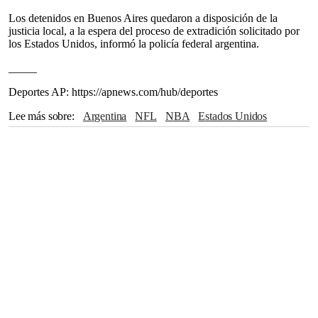
Los detenidos en Buenos Aires quedaron a disposición de la
justicia local, a la espera del proceso de extradición solicitado por
los Estados Unidos, informó la policía federal argentina.
_____
Deportes AP: https://apnews.com/hub/deportes
Lee más sobre
Argentina
NFL
NBA
Estados Unidos
Buenos Aires
Patrick Mahomes
Richard Sherman
Travis Kelce
Luka Doncic
Florida