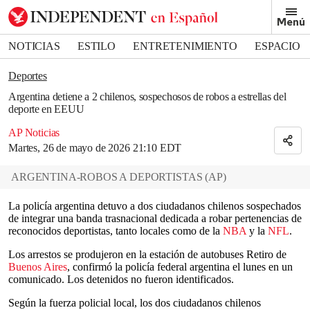
Removed from bookmarks
Menú
Close popover
Bookmark popover
NOTICIAS
ESTILO
ENTRETENIMIENTO
ESPACIO
DEPORTES
Deportes
Argentina detiene a 2 chilenos, sospechosos de robos a estrellas del
deporte en EEUU
AP Noticias
Martes, 26 de mayo de 2026 21:10 EDT
ARGENTINA-ROBOS A DEPORTISTAS
(
AP
)
La policía argentina detuvo a dos ciudadanos chilenos sospechados
de integrar una banda trasnacional dedicada a robar pertenencias de
reconocidos deportistas, tanto locales como de la
NBA
y la
NFL
.
Los arrestos se produjeron en la estación de autobuses Retiro de
Buenos Aires
, confirmó la policía federal argentina el lunes en un
comunicado. Los detenidos no fueron identificados.
Según la fuerza policial local, los dos ciudadanos chilenos