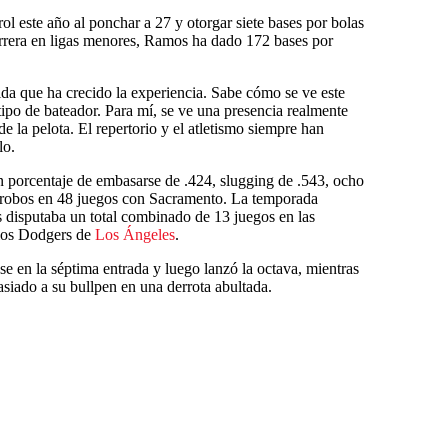
l este año al ponchar a 27 y otorgar siete bases por bolas
rrera en ligas menores, Ramos ha dado 172 bases por
da que ha crecido la experiencia. Sabe cómo se ve este
 tipo de bateador. Para mí, se ve una presencia realmente
la pelota. El repertorio y el atletismo siempre han
lo.
 porcentaje de embasarse de .424, slugging de .543, ocho
o robos en 48 juegos con Sacramento. La temporada
s disputaba un total combinado de 13 juegos en las
 los Dodgers de
Los Ángeles
.
ase en la séptima entrada y luego lanzó la octava, mientras
asiado a su bullpen en una derrota abultada.