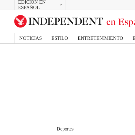
EDICIÓN EN
CAMBIAR
Removed from bookmarks
ESPAÑOL
Close popover
UK Edition
Bookmark popover
US Edition
NOTICIAS
ESTILO
ENTRETENIMIENTO
Deportes