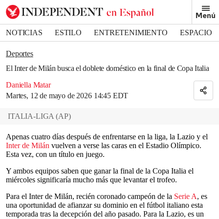
Removed from bookmarks
Menú
Close popover
Bookmark popover
NOTICIAS
ESTILO
ENTRETENIMIENTO
ESPACIO
DEPORTES
Deportes
El Inter de Milán busca el doblete doméstico en la final de Copa Italia
Daniella Matar
Martes, 12 de mayo de 2026 14:45 EDT
ITALIA-LIGA
(
AP
)
Apenas cuatro días después de enfrentarse en la liga, la Lazio y el
Inter de Milán
vuelven a verse las caras en el Estadio Olímpico.
Esta vez, con un título en juego.
Y ambos equipos saben que ganar la final de la Copa Italia el
miércoles significaría mucho más que levantar el trofeo.
Para el Inter de Milán, recién coronado campeón de la
Serie A
, es
una oportunidad de afianzar su dominio en el fútbol italiano esta
temporada tras la decepción del año pasado. Para la Lazio, es un