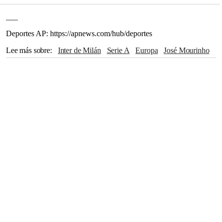
___
Deportes AP: https://apnews.com/hub/deportes
Lee más sobre
Inter de Milán
Serie A
Europa
José Mourinho
Paris Saint-Germain
Napoli
Atalanta
Noruega
Roma