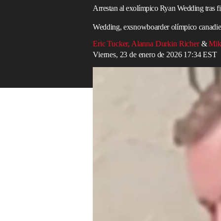
Arrestan al exolímpico Ryan Wedding tras fig
Wedding, exsnowboarder olímpico canadiens
Eric Tucker
,
Alanna Durkin Richer
&
Mik
Viernes, 23 de enero de 2026 17:34 EST
Agregan a exestrella olímpica de snowboar
Read in English
El exsnowboarder
olímpico
Ryan Wedding
buscados del
FBI
, fue arrestado, según c
Wedding, exatleta canadiense que compit
en la lista del
FBI
por presuntamente ord
Estados Unidos
, Canadá y varias nacion
El exdeportista, de 44 años, está acusado 
autoridades lo vinculan con múltiples hom
actividades criminales.