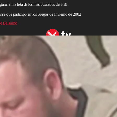
urar en la lista de los más buscados del FBI
e que participó en los Juegos de Invierno de 2002
e Balsamo
d a la lista de los 10 más buscados por el FBI
, quien figuraba en la
lista
de los diez fugitivos más
onfirmaron fuentes a la agencia AP.
ió en los
Juegos Olímpicos de Invierno
de 2002, ingresó
enar decenas de
asesinatos
en distintos países, incluidos
es de
América Latina
.
de liderar una red internacional de narcotráfico. Las
icidios que habrían sido ordenados para fortalecer sus