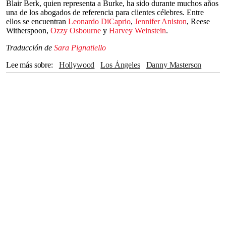
Blair Berk, quien representa a Burke, ha sido durante muchos años
una de los abogados de referencia para clientes célebres. Entre
ellos se encuentran
Leonardo DiCaprio
,
Jennifer Aniston
, Reese
Witherspoon,
Ozzy Osbourne
y
Harvey Weinstein
.
Traducción de
Sara Pignatiello
Lee más sobre
Hollywood
Los Ángeles
Danny Masterson
Celeste Rivas
Tesla
Houston
Instagram
Spotify
SoundCloud
leonardo dicaprio
jennifer aniston
Reese Witherspoon
Ozzy Osbourne
California
Harvey Weinstein
D4vd