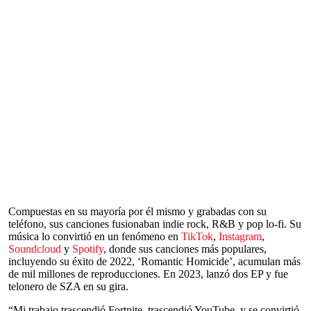
Compuestas en su mayoría por él mismo y grabadas con su
teléfono, sus canciones fusionaban indie rock, R&B y pop lo-fi. Su
música lo convirtió en un fenómeno en
TikTok
,
Instagram
,
Soundcloud
y
Spotify
, donde sus canciones más populares,
incluyendo su éxito de 2022, ‘Romantic Homicide’, acumulan más
de mil millones de reproducciones. En 2023, lanzó dos EP y fue
telonero de SZA en su gira.
“Mi trabajo trascendió Fortnite, trascendió YouTube, y se convirtió