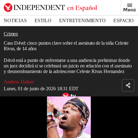
Removed from bookmarks
Menú
Close popover
Bookmark popover
NOTICIAS
ESTILO
ENTRETENIMIENTO
ESPACIO
DEPORTES
Crimen
Caso D4vd: cinco puntos clave sobre el asesinato de la niña Celeste
Rivas, de 14 años
D4vd está a punto de enfrentarse a una audiencia preliminar donde
un juez decidirá si se celebrará un juicio en relación con el asesinato
y desmembramiento de la adolescente Celeste Rivas Hernandez
Andrew Dalton
Lunes, 01 de junio de 2026 18:31 EDT
La presunta víctima del cantante D4vd falleció por “lesiones
provocadas por arma blanca”, según la última autopsia
Read in English
El cantante y compositor
D4vd
ha sido acusado de
asesinato,