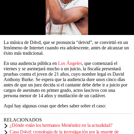
abuso sexual
y desmembramiento por la muerte de
Celeste Rivas
Hernandez, de 14 años.
Sus abogados afirman que es inocente y que no causó la muerte de
la
niña
, cuyo cuerpo, según las autoridades, fue encontrado en la
camioneta
Tesla
del músico remolcada en
Hollywood (Los
Ángeles, California, EE. UU.),
en septiembre.
0
seconds
La música de D4vd, que se pronuncia “deivid”, se convirtió en un
of
fenómeno de Internet cuando era adolescente, antes de alcanzar un
0
éxito más tradicional.
seconds
En una audiencia pública en
Los Ángeles
, que comenzará el
viernes y se asemejará mucho a un juicio, la fiscalía presentará
pruebas contra el joven de 21 años, cuyo nombre legal es David
Anthony Burke. Se espera que la audiencia dure unos cinco días
antes de que un juez decida si el cantante debe debe ir a juicio por
cargos de asesinato en primer grado, actos lascivos con una
persona menor de 14 años y mutilación de un cadáver.
Aquí hay algunas cosas que debes saber sobre el caso:
RELACIONADOS
¿Dónde están los hermanos Menéndez en la actualidad?
Caso D4vd: cronología de la investigación por la muerte de