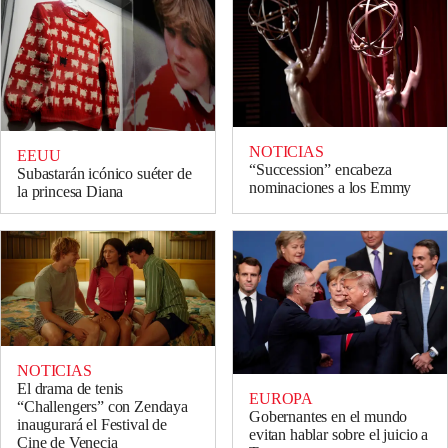
NOTICIAS
EEUU
“Succession” encabeza
Subastarán icónico suéter de
nominaciones a los Emmy
la princesa Diana
NOTICIAS
El drama de tenis
EUROPA
“Challengers” con Zendaya
Gobernantes en el mundo
inaugurará el Festival de
evitan hablar sobre el juicio a
Cine de Venecia