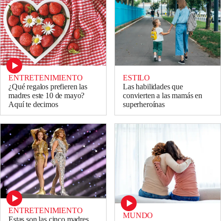
ENTRETENIMIENTO
ESTILO
¿Qué regalos prefieren las
Las habilidades que
madres este 10 de mayo?
convierten a las mamás en
Aquí te decimos
superheroínas
ENTRETENIMIENTO
MUNDO
Estas son las cinco madres