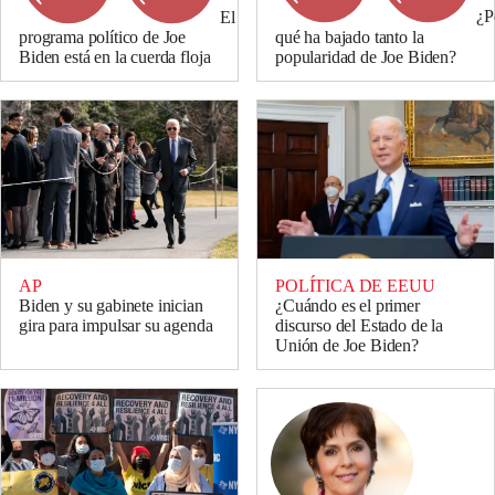
¿P
El
qué ha bajado tanto la
programa político de Joe
popularidad de Joe Biden?
Biden está en la cuerda floja
AP
POLÍTICA DE EEUU
Biden y su gabinete inician
¿Cuándo es el primer
gira para impulsar su agenda
discurso del Estado de la
Unión de Joe Biden?