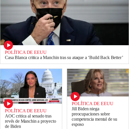
POLÍTICA DE EEUU
Casa Blanca critica a Manchin tras su ataque a ‘Build Back Better’
POLÍTICA DE EEUU
Jill Biden niega
POLÍTICA DE EEUU
preocupaciones sobre
AOC critica al senado tras
competencia mental de su
revés de Manchin a proyecto
esposo
de Biden