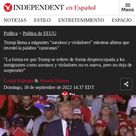
Removed from bookmarks
Menú
Close popover
Bookmark popover
NOTICIAS
ESTILO
ENTRETENIMIENTO
ESPACIO
DEPORTES
Política
Política de EEUU
Trump llama a migrantes “asesinos y violadores” mientras afirma que
inventó la palabra “caravanas”
“La forma en que Trump se refiere de forma despreocupada a los
inmigrantes como asesinos y violadores no es nueva, pero no deja de
sorprender”
Gustaf Kilander
&
Shweta Sharma
Domingo, 18 de septiembre de 2022 14:37 EDT
Trump afirma que sus seguidores están encarcelados por negarse a
criticarle
Read in English
Donald Trump
aseguró que inventó la palabra “caravanas” para