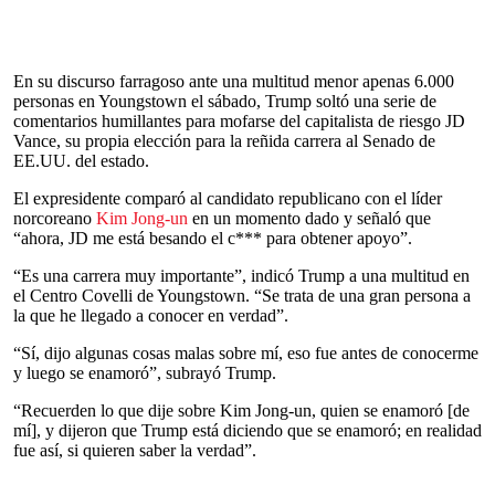
En su discurso farragoso ante una multitud menor apenas 6.000
personas en Youngstown el sábado, Trump soltó una serie de
comentarios humillantes para mofarse del capitalista de riesgo JD
Vance, su propia elección para la reñida carrera al Senado de
EE.UU. del estado.
El expresidente comparó al candidato republicano con el líder
norcoreano
Kim Jong-un
en un momento dado y señaló que
“ahora, JD me está besando el c*** para obtener apoyo”.
“Es una carrera muy importante”, indicó Trump a una multitud en
el Centro Covelli de Youngstown. “Se trata de una gran persona a
la que he llegado a conocer en verdad”.
“Sí, dijo algunas cosas malas sobre mí, eso fue antes de conocerme
y luego se enamoró”, subrayó Trump.
“Recuerden lo que dije sobre Kim Jong-un, quien se enamoró [de
mí], y dijeron que Trump está diciendo que se enamoró; en realidad
fue así, si quieren saber la verdad”.