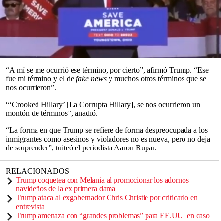
describir a los grupos de
migrantes
mientras los apodaba “asesinos
y violadores” en un discurso en un mitin en Ohio.
El expresidente pareció relatar una conversación previa en la que
dijo que “no puedes llevar a estos horribles criminales y a otras
personas que liberaste en nuestro país de forma ilegal y ponerlos en
caravanas”.
0
seconds
“A mí se me ocurrió ese término, por cierto”, afirmó Trump. “Ese
of
fue mi término y el de
fake news
y muchos otros términos que se
0
nos ocurrieron”.
seconds
“‘Crooked Hillary’ [La Corrupta Hillary], se nos ocurrieron un
montón de términos”, añadió.
“La forma en que Trump se refiere de forma despreocupada a los
inmigrantes como asesinos y violadores no es nueva, pero no deja
de sorprender”, tuiteó el periodista Aaron Rupar.
RELACIONADOS
Trump coquetea con Melania al promocionar los adornos
navideños de la ex primera dama
Trump ataca al exgobernador Chris Christie por criticarlo en
entrevista
Trump amenaza con “grandes problemas” para EE.UU. en caso