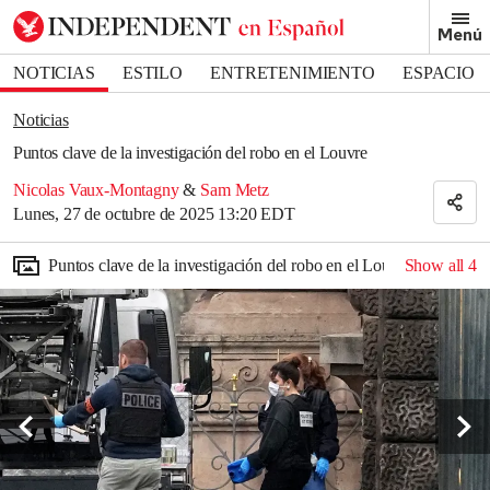
Removed from bookmarks
Menú
Close popover
Bookmark popover
NOTICIAS
ESTILO
ENTRETENIMIENTO
ESPACIO
DEPORTES
Noticias
Puntos clave de la investigación del robo en el Louvre
Nicolas Vaux-Montagny
&
Sam Metz
Lunes, 27 de octubre de 2025 13:20 EDT
Puntos clave de la investigación del robo en el Louvre
Show all
4