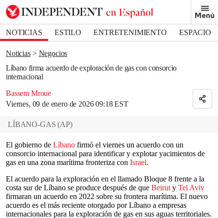
Removed from bookmarks
Menú
Close popover
Bookmark popover
NOTICIAS
ESTILO
ENTRETENIMIENTO
ESPACIO
DEPORTES
Noticias
Negocios
Líbano firma acuerdo de exploración de gas con consorcio
internacional
Bassem Mroue
Viernes, 09 de enero de 2026 09:18 EST
LÍBANO-GAS
(
AP
)
El gobierno de
Líbano
firmó el viernes un acuerdo con un
consorcio internacional para identificar y explotar yacimientos de
gas en una zona marítima fronteriza con
Israel
.
El acuerdo para la exploración en el llamado Bloque 8 frente a la
costa sur de Líbano se produce después de que
Beirut
y
Tel Aviv
firmaran un acuerdo en 2022 sobre su frontera marítima. El nuevo
acuerdo es el más reciente otorgado por Líbano a empresas
internacionales para la exploración de gas en sus aguas territoriales.