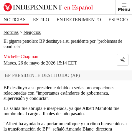
Removed from bookmarks
Menú
Close popover
Bookmark popover
NOTICIAS
ESTILO
ENTRETENIMIENTO
ESPACIO
DEPORTES
Noticias
Negocios
El gigante petrolero BP destituye a su presidente por "problemas de
conducta"
Michelle Chapman
Martes, 26 de mayo de 2026 15:14 EDT
BP-PRESIDENTE DESTITUIDO
(
AP
)
BP destituyó a su presidente debido a serias preocupaciones
relacionadas con “importantes estándares de gobernanza,
supervisión y conducta”.
La salida fue abrupta e inesperada, ya que Albert Manifold fue
nombrado al cargo a finales del año pasado.
“Albert ha ayudado a aportar un enfoque y un ritmo bienvenidos a
la transformación de BP”, señaló Amanda Blanc, directora