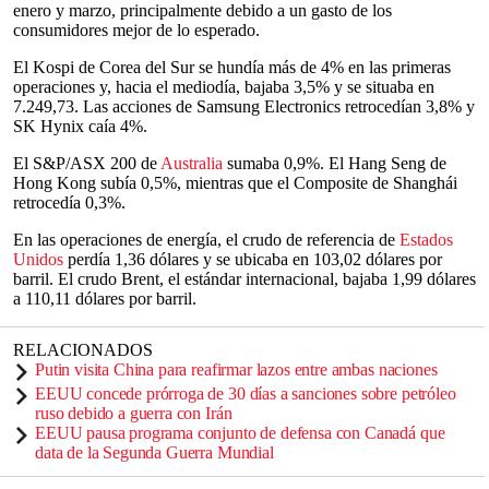
enero y marzo, principalmente debido a un gasto de los
consumidores mejor de lo esperado.
El Kospi de Corea del Sur se hundía más de 4% en las primeras
operaciones y, hacia el mediodía, bajaba 3,5% y se situaba en
7.249,73. Las acciones de Samsung Electronics retrocedían 3,8% y
SK Hynix caía 4%.
El S&P/ASX 200 de
Australia
sumaba 0,9%. El Hang Seng de
Hong Kong subía 0,5%, mientras que el Composite de Shanghái
retrocedía 0,3%.
En las operaciones de energía, el crudo de referencia de
Estados
Unidos
perdía 1,36 dólares y se ubicaba en 103,02 dólares por
barril. El crudo Brent, el estándar internacional, bajaba 1,99 dólares
a 110,11 dólares por barril.
RELACIONADOS
Putin visita China para reafirmar lazos entre ambas naciones
EEUU concede prórroga de 30 días a sanciones sobre petróleo
ruso debido a guerra con Irán
EEUU pausa programa conjunto de defensa con Canadá que
data de la Segunda Guerra Mundial