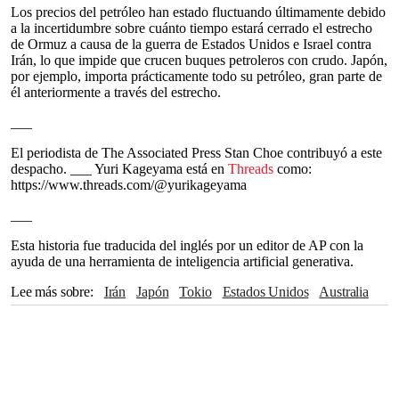
Los precios del petróleo han estado fluctuando últimamente debido
a la incertidumbre sobre cuánto tiempo estará cerrado el estrecho
de Ormuz a causa de la guerra de Estados Unidos e Israel contra
Irán, lo que impide que crucen buques petroleros con crudo. Japón,
por ejemplo, importa prácticamente todo su petróleo, gran parte de
él anteriormente a través del estrecho.
___
El periodista de The Associated Press Stan Choe contribuyó a este
despacho. ___ Yuri Kageyama está en
Threads
como:
https://www.threads.com/@yurikageyama
___
Esta historia fue traducida del inglés por un editor de AP con la
ayuda de una herramienta de inteligencia artificial generativa.
Lee más sobre
Irán
Japón
Tokio
Estados Unidos
Australia
Threads
Shanghái
Hong Kong
The Associated Press
Israel