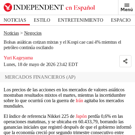
Removed from bookmarks
Menú
Close popover
Bookmark popover
NOTICIAS
ESTILO
ENTRETENIMIENTO
ESPACIO
DEPORTES
Noticias
Negocios
Bolsas asiáticas cotizan mixtas y el Kospi cae casi 4% mientras el
petróleo continúa oscilando
Yuri Kageyama
Lunes, 18 de mayo de 2026 23:42 EDT
MERCADOS FINANCIEROS
(
AP
)
Los precios de las acciones en los mercados de valores asiáticos
mostraban resultados mixtos el martes, mientras la incertidumbre
sobre lo que ocurrirá con la guerra de
Irán
agitaba los mercados
mundiales.
El índice de referencia Nikkei 225 de
Japón
perdía 0,6% en las
operaciones matutinas, y se ubicaba en 60.433,79, borrando las
ganancias iniciales que registró después de que el gobierno informó
que la economía creció por segundo trimestre consecutivo entre