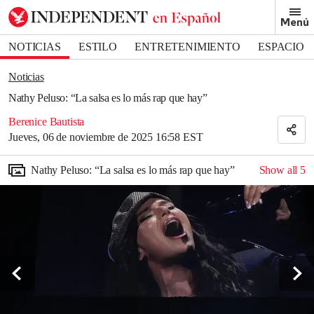
Removed from bookmarks
Menú
Close popover
Bookmark popover
NOTICIAS
ESTILO
ENTRETENIMIENTO
ESPACIO
DEPORTES
Noticias
Nathy Peluso: “La salsa es lo más rap que hay”
Berenice Bautista
Jueves, 06 de noviembre de 2025 16:58 EST
Nathy Peluso: “La salsa es lo más rap que hay”
Show all
5