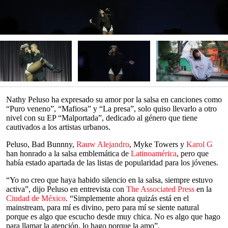
Nathy Peluso ha expresado su amor por la salsa en canciones como
“Puro veneno”, “Mafiosa” y “La presa”, solo quiso llevarlo a otro
nivel con su EP “Malportada”, dedicado al género que tiene
cautivados a los artistas urbanos.
Peluso, Bad Bunnny,
Rauw Alejandro
, Myke Towers y
Karol G
han honrado a la salsa emblemática de
Latinoamérica
, pero que
había estado apartada de las listas de popularidad para los jóvenes.
“Yo no creo que haya habido silencio en la salsa, siempre estuvo
activa”, dijo Peluso en entrevista con
The Associated Press
en la
Ciudad de México
. “Simplemente ahora quizás está en el
mainstream, para mí es divino, pero para mí se siente natural
porque es algo que escucho desde muy chica. No es algo que hago
para llamar la atención, lo hago porque la amo”.