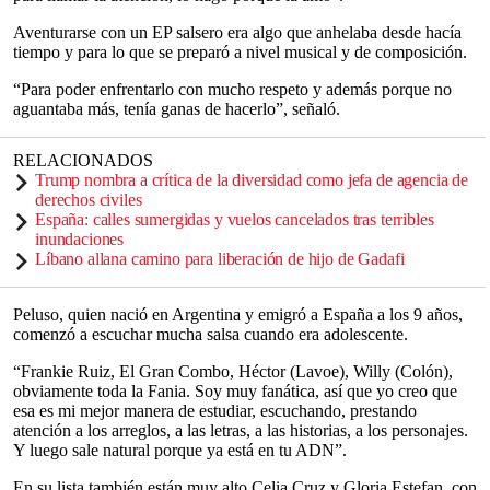
Aventurarse con un EP salsero era algo que anhelaba desde hacía
tiempo y para lo que se preparó a nivel musical y de composición.
“Para poder enfrentarlo con mucho respeto y además porque no
aguantaba más, tenía ganas de hacerlo”, señaló.
RELACIONADOS
Trump nombra a crítica de la diversidad como jefa de agencia de
derechos civiles
España: calles sumergidas y vuelos cancelados tras terribles
inundaciones
Líbano allana camino para liberación de hijo de Gadafi
Peluso, quien nació en Argentina y emigró a España a los 9 años,
comenzó a escuchar mucha salsa cuando era adolescente.
“Frankie Ruiz, El Gran Combo, Héctor (Lavoe), Willy (Colón),
obviamente toda la Fania. Soy muy fanática, así que yo creo que
esa es mi mejor manera de estudiar, escuchando, prestando
atención a los arreglos, a las letras, a las historias, a los personajes.
Y luego sale natural porque ya está en tu ADN”.
En su lista también están muy alto Celia Cruz y Gloria Estefan, con