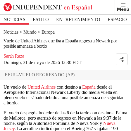
Removed from bookmarks
Menú
Close popover
Bookmark popover
NOTICIAS
ESTILO
ENTRETENIMIENTO
ESPACIO
DEPORTES
Noticias
Mundo
Europa
Vuelo de United Airlines que iba a España regresa a Newark por
posible amenaza a bordo
Sarah Raza
Domingo, 31 de mayo de 2026 12:30 EDT
EEUU-VUELO REGRESADO
(
AP
)
Un vuelo de
United Airlines
con destino a
España
desde el
Aeropuerto Internacional Newark Liberty dio media vuelta en
pleno vuelo el sábado debido a una posible amenaza de seguridad
a bordo.
El vuelo despegó alrededor de las 6 de la tarde con destino a Palma
de Mallorca, pero aterrizó de regreso en Newark a las 9:37 de la
noche, según la Autoridad Portuaria de Nueva York y
Nueva
Jersey
. La aerolínea indicó que en el Boeing 767 viajaban 190