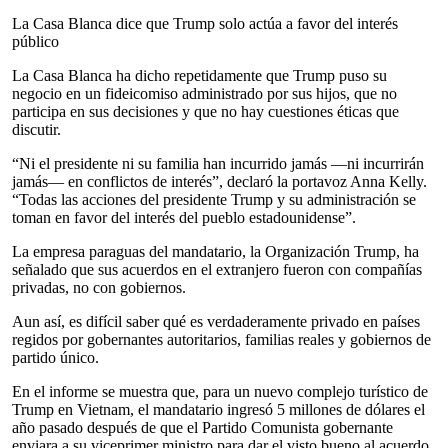
La Casa Blanca dice que Trump solo actúa a favor del interés
público
La Casa Blanca ha dicho repetidamente que Trump puso su
negocio en un fideicomiso administrado por sus hijos, que no
participa en sus decisiones y que no hay cuestiones éticas que
discutir.
“Ni el presidente ni su familia han incurrido jamás —ni incurrirán
jamás— en conflictos de interés”, declaró la portavoz Anna Kelly.
“Todas las acciones del presidente Trump y su administración se
toman en favor del interés del pueblo estadounidense”.
La empresa paraguas del mandatario, la Organización Trump, ha
señalado que sus acuerdos en el extranjero fueron con compañías
privadas, no con gobiernos.
Aun así, es difícil saber qué es verdaderamente privado en países
regidos por gobernantes autoritarios, familias reales y gobiernos de
partido único.
En el informe se muestra que, para un nuevo complejo turístico de
Trump en Vietnam, el mandatario ingresó 5 millones de dólares el
año pasado después de que el Partido Comunista gobernante
enviara a su viceprimer ministro para dar el visto bueno al acuerdo