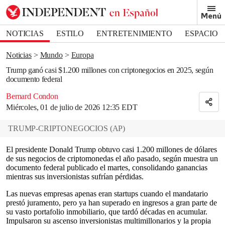
Removed from bookmarks
Menú
Close popover
Bookmark popover
NOTICIAS
ESTILO
ENTRETENIMIENTO
ESPACIO
DEPORTES
Noticias
Mundo
Europa
Trump ganó casi $1.200 millones con criptonegocios en 2025, según
documento federal
Bernard Condon
Miércoles, 01 de julio de 2026 12:35 EDT
TRUMP-CRIPTONEGOCIOS
(
AP
)
El presidente Donald Trump obtuvo casi 1.200 millones de dólares
de sus negocios de criptomonedas el año pasado, según muestra un
documento federal publicado el martes, consolidando ganancias
mientras sus inversionistas sufrían pérdidas.
Las nuevas empresas apenas eran startups cuando el mandatario
prestó juramento, pero ya han superado en ingresos a gran parte de
su vasto portafolio inmobiliario, que tardó décadas en acumular.
Impulsaron su ascenso inversionistas multimillonarios y la propia