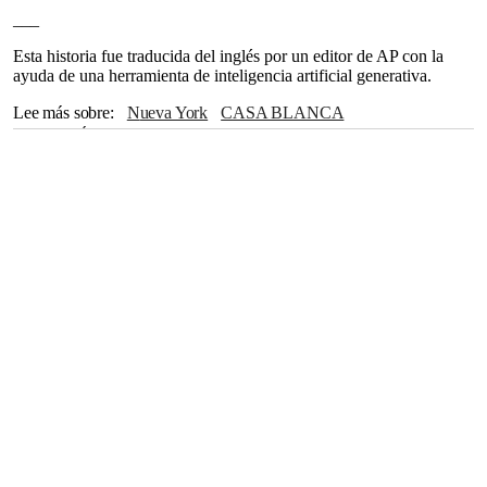
___
Esta historia fue traducida del inglés por un editor de AP con la
ayuda de una herramienta de inteligencia artificial generativa.
Lee más sobre
Nueva York
CASA BLANCA
Emiratos Árabes Unidos
Arabia Saudí
Qatar
Rumanía
Estados Unidos
Forbes
Vietnam
Washington