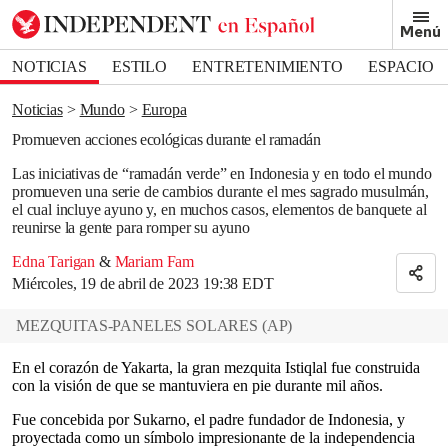
Removed from bookmarks
Menú
Close popover
Bookmark popover
NOTICIAS
ESTILO
ENTRETENIMIENTO
ESPACIO
DEPORTES
Noticias
Mundo
Europa
Promueven acciones ecológicas durante el ramadán
Las iniciativas de “ramadán verde” en Indonesia y en todo el mundo
promueven una serie de cambios durante el mes sagrado musulmán,
el cual incluye ayuno y, en muchos casos, elementos de banquete al
reunirse la gente para romper su ayuno
Edna Tarigan
&
Mariam Fam
Miércoles, 19 de abril de 2023 19:38 EDT
MEZQUITAS-PANELES SOLARES
(
AP
)
En el corazón de Yakarta, la gran mezquita Istiqlal fue construida
con la visión de que se mantuviera en pie durante mil años.
Fue concebida por Sukarno, el padre fundador de Indonesia, y
proyectada como un símbolo impresionante de la independencia