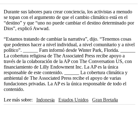
Durante sus labores para crear conciencia, los activistas a menudo
se topan con el argumento de que el cambio climático está en el
“destino” y que “uno no puede cambiar el destino determinado por
Dios”, explicó Awwad.
“Estamos tratando de cambiar la narrativa”, dijo. “Tenemos cosas
que podemos hacer a nivel individual, a nivel comunitario y a nivel
político”. ______ Fam informó desde Winter Park, Florida. ______
La cobertura religiosa de The Associated Press recibe apoyo a
través de la colaboración de la AP con The Conversation US, con
financiamiento de Lilly Endowment Inc. La AP es la única
responsable de este contenido. ______ La cobertura climática y
ambiental de The Associated Press recibe el apoyo de varias
fundaciones privadas. La AP es la única responsable de todo el
contenido.
Lee más sobre
Indonesia
Estados Unidos
Gran Bretaña
Canadá
The Associated Press
Mahoma
Sudáfrica
Nueva Jersey
Beirut
Medio Oriente
Florida