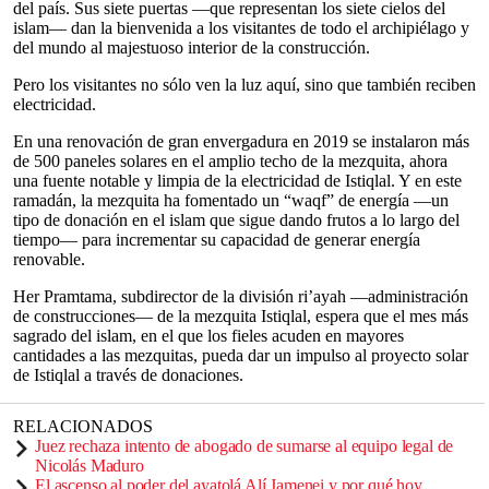
del país. Sus siete puertas —que representan los siete cielos del
islam— dan la bienvenida a los visitantes de todo el archipiélago y
del mundo al majestuoso interior de la construcción.
Pero los visitantes no sólo ven la luz aquí, sino que también reciben
electricidad.
En una renovación de gran envergadura en 2019 se instalaron más
de 500 paneles solares en el amplio techo de la mezquita, ahora
una fuente notable y limpia de la electricidad de Istiqlal. Y en este
ramadán, la mezquita ha fomentado un “waqf” de energía —un
tipo de donación en el islam que sigue dando frutos a lo largo del
tiempo— para incrementar su capacidad de generar energía
renovable.
Her Pramtama, subdirector de la división ri’ayah —administración
de construcciones— de la mezquita Istiqlal, espera que el mes más
sagrado del islam, en el que los fieles acuden en mayores
cantidades a las mezquitas, pueda dar un impulso al proyecto solar
de Istiqlal a través de donaciones.
RELACIONADOS
Juez rechaza intento de abogado de sumarse al equipo legal de
Nicolás Maduro
El ascenso al poder del ayatolá Alí Jamenei y por qué hoy