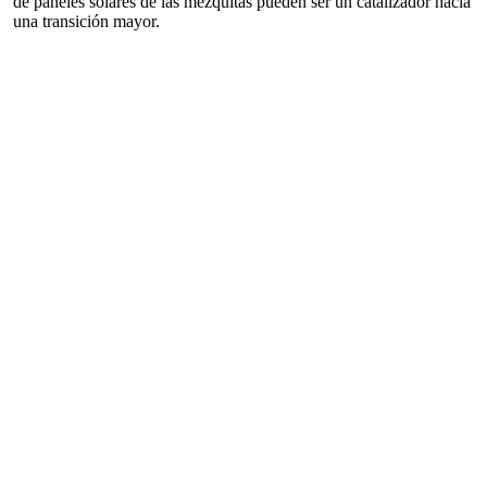
de paneles solares de las mezquitas pueden ser un catalizador hacia
una transición mayor.