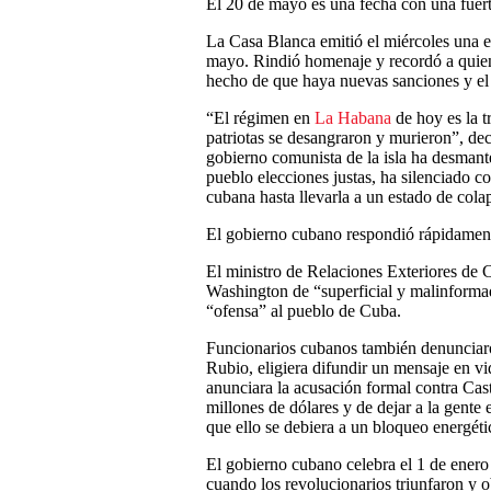
El 20 de mayo es una fecha con una fuert
La Casa Blanca emitió el miércoles una e
mayo. Rindió homenaje y recordó a quiene
hecho de que haya nuevas sanciones y el c
“El régimen en
La Habana
de hoy es la t
patriotas se desangraron y murieron”, dec
gobierno comunista de la isla ha desmante
pueblo elecciones justas, ha silenciado c
cubana hasta llevarla a un estado de cola
El gobierno cubano respondió rápidamen
El ministro de Relaciones Exteriores de
Washington de “superficial y malinforma
“ofensa” al pueblo de Cuba.
Funcionarios cubanos también denunciaro
Rubio, eligiera difundir un mensaje en v
anunciara la acusación formal contra Cas
millones de dólares y de dejar a la gente 
que ello se debiera a un bloqueo energét
El gobierno cubano celebra el 1 de ener
cuando los revolucionarios triunfaron y ob