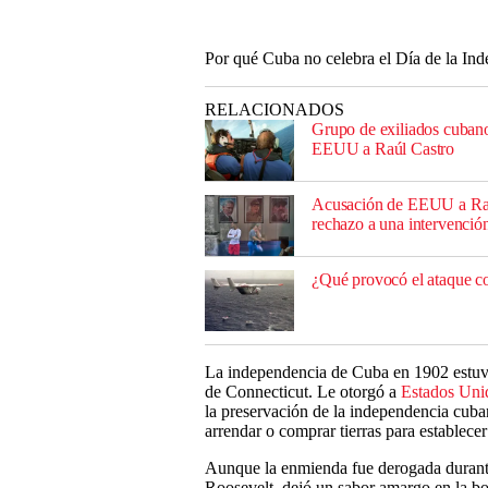
Por qué Cuba no celebra el Día de la In
RELACIONADOS
Grupo de exiliados cubano
EEUU a Raúl Castro
Acusación de EEUU a Raúl
rechazo a una intervenció
¿Qué provocó el ataque c
La independencia de Cuba en 1902 estuvo
de Connecticut. Le otorgó a
Estados Uni
la preservación de la independencia cuban
arrendar o comprar tierras para establecer 
Aunque la enmienda fue derogada durante
Roosevelt, dejó un sabor amargo en la 