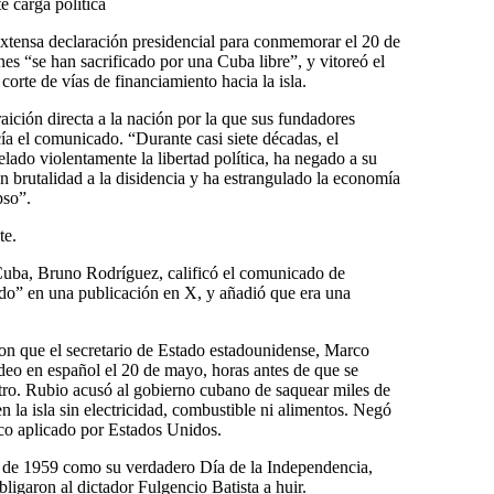
e carga política
xtensa declaración presidencial para conmemorar el 20 de
s “se han sacrificado por una Cuba libre”, y vitoreó el
orte de vías de financiamiento hacia la isla.
raición directa a la nación por la que sus fundadores
ía el comunicado. “Durante casi siete décadas, el
lado violentamente la libertad política, ha negado a su
on brutalidad a la disidencia y ha estrangulado la economía
pso”.
te.
 Cuba, Bruno Rodríguez, calificó el comunicado de
do” en una publicación en X, y añadió que era una
n que el secretario de Estado estadounidense, Marco
ideo en español el 20 de mayo, horas antes de que se
tro. Rubio acusó al gobierno cubano de saquear miles de
en la isla sin electricidad, combustible ni alimentos. Negó
ico aplicado por Estados Unidos.
o de 1959 como su verdadero Día de la Independencia,
ligaron al dictador Fulgencio Batista a huir.