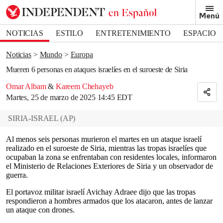
Removed from bookmarks
Menú
Close popover
Bookmark popover
NOTICIAS
ESTILO
ENTRETENIMIENTO
ESPACIO
DEPORTES
Noticias
Mundo
Europa
Mueren 6 personas en ataques israelíes en el suroeste de Siria
Omar Albam
&
Kareem Chehayeb
Martes, 25 de marzo de 2025 14:45 EDT
SIRIA-ISRAEL
(
AP
)
Al menos seis personas murieron el martes en un ataque israelí
realizado en el suroeste de Siria, mientras las tropas israelíes que
ocupaban la zona se enfrentaban con residentes locales, informaron
el Ministerio de Relaciones Exteriores de Siria y un observador de
guerra.
El portavoz militar israelí Avichay Adraee dijo que las tropas
respondieron a hombres armados que los atacaron, antes de lanzar
un ataque con drones.