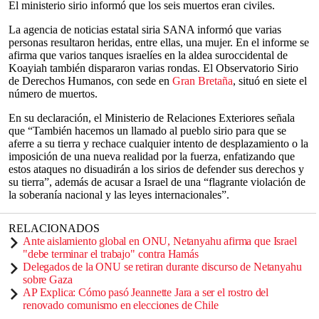
El ministerio sirio informó que los seis muertos eran civiles.
La agencia de noticias estatal siria SANA informó que varias
personas resultaron heridas, entre ellas, una mujer. En el informe se
afirma que varios tanques israelíes en la aldea suroccidental de
Koayiah también dispararon varias rondas. El Observatorio Sirio
de Derechos Humanos, con sede en
Gran Bretaña
, situó en siete el
número de muertos.
En su declaración, el Ministerio de Relaciones Exteriores señala
que “También hacemos un llamado al pueblo sirio para que se
aferre a su tierra y rechace cualquier intento de desplazamiento o la
imposición de una nueva realidad por la fuerza, enfatizando que
estos ataques no disuadirán a los sirios de defender sus derechos y
su tierra”, además de acusar a Israel de una “flagrante violación de
la soberanía nacional y las leyes internacionales”.
RELACIONADOS
Ante aislamiento global en ONU, Netanyahu afirma que Israel
"debe terminar el trabajo" contra Hamás
Delegados de la ONU se retiran durante discurso de Netanyahu
sobre Gaza
AP Explica: Cómo pasó Jeannette Jara a ser el rostro del
renovado comunismo en elecciones de Chile